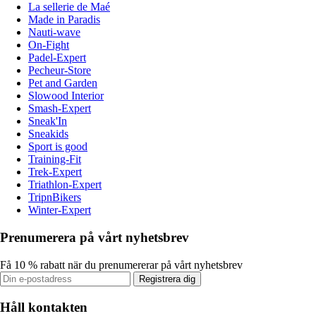
La sellerie de Maé
Made in Paradis
Nauti-wave
On-Fight
Padel-Expert
Pecheur-Store
Pet and Garden
Slowood Interior
Smash-Expert
Sneak'In
Sneakids
Sport is good
Training-Fit
Trek-Expert
Triathlon-Expert
TripnBikers
Winter-Expert
Prenumerera på vårt nyhetsbrev
Få 10 % rabatt när du prenumererar på vårt nyhetsbrev
Registrera dig
Håll kontakten