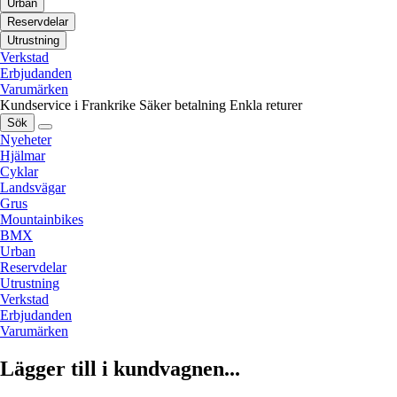
Urban
Reservdelar
Utrustning
Verkstad
Erbjudanden
Varumärken
Kundservice i Frankrike
Säker betalning
Enkla returer
Sök
Nyeheter
Hjälmar
Cyklar
Landsvägar
Grus
Mountainbikes
BMX
Urban
Reservdelar
Utrustning
Verkstad
Erbjudanden
Varumärken
Lägger till i kundvagnen...