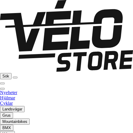
Sök
Nyeheter
Hjälmar
Cyklar
Landsvägar
Grus
Mountainbikes
BMX