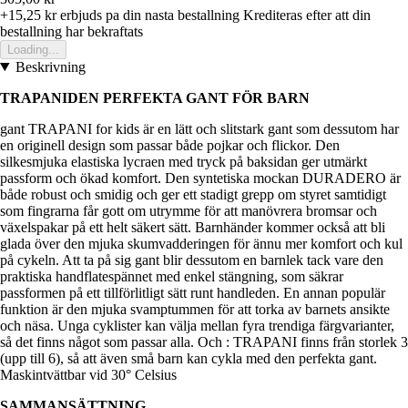
+15,25 kr
erbjuds pa din nasta bestallning
Krediteras efter att din
bestallning har bekraftats
Loading...
Beskrivning
TRAPANIDEN PERFEKTA GANT FÖR BARN
gant TRAPANI for kids är en lätt och slitstark gant som dessutom har
en originell design som passar både pojkar och flickor. Den
silkesmjuka elastiska lycraen med tryck på baksidan ger utmärkt
passform och ökad komfort. Den syntetiska mockan DURADERO är
både robust och smidig och ger ett stadigt grepp om styret samtidigt
som fingrarna får gott om utrymme för att manövrera bromsar och
växelspakar på ett helt säkert sätt. Barnhänder kommer också att bli
glada över den mjuka skumvadderingen för ännu mer komfort och kul
på cykeln. Att ta på sig gant blir dessutom en barnlek tack vare den
praktiska handflatespännet med enkel stängning, som säkrar
passformen på ett tillförlitligt sätt runt handleden. En annan populär
funktion är den mjuka svamptummen för att torka av barnets ansikte
och näsa. Unga cyklister kan välja mellan fyra trendiga färgvarianter,
så det finns något som passar alla. Och : TRAPANI finns från storlek 3
(upp till 6), så att även små barn kan cykla med den perfekta gant.
Maskintvättbar vid 30° Celsius
SAMMANSÄTTNING