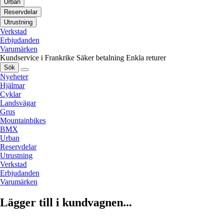
Urban
Reservdelar
Utrustning
Verkstad
Erbjudanden
Varumärken
Kundservice i Frankrike
Säker betalning
Enkla returer
Sök
Nyeheter
Hjälmar
Cyklar
Landsvägar
Grus
Mountainbikes
BMX
Urban
Reservdelar
Utrustning
Verkstad
Erbjudanden
Varumärken
Lägger till i kundvagnen...