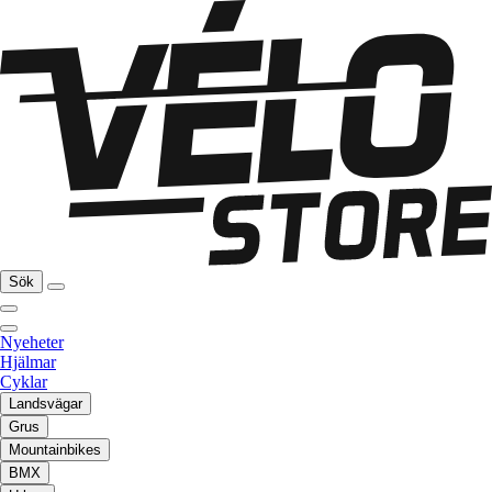
Sök
Nyeheter
Hjälmar
Cyklar
Landsvägar
Grus
Mountainbikes
BMX