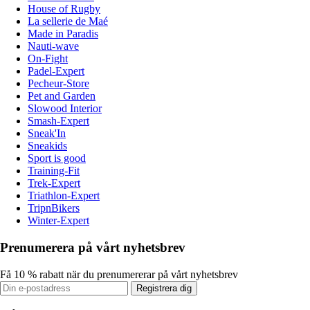
House of Rugby
La sellerie de Maé
Made in Paradis
Nauti-wave
On-Fight
Padel-Expert
Pecheur-Store
Pet and Garden
Slowood Interior
Smash-Expert
Sneak'In
Sneakids
Sport is good
Training-Fit
Trek-Expert
Triathlon-Expert
TripnBikers
Winter-Expert
Prenumerera på vårt nyhetsbrev
Få 10 % rabatt när du prenumererar på vårt nyhetsbrev
Registrera dig