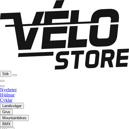
Sök
Nyeheter
Hjälmar
Cyklar
Landsvägar
Grus
Mountainbikes
BMX