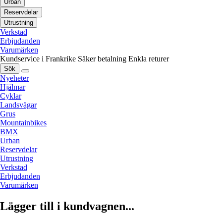
Urban
Reservdelar
Utrustning
Verkstad
Erbjudanden
Varumärken
Kundservice i Frankrike
Säker betalning
Enkla returer
Sök
Nyeheter
Hjälmar
Cyklar
Landsvägar
Grus
Mountainbikes
BMX
Urban
Reservdelar
Utrustning
Verkstad
Erbjudanden
Varumärken
Lägger till i kundvagnen...