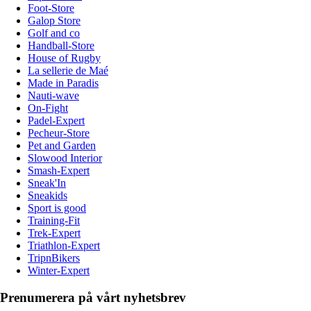
Foot-Store
Galop Store
Golf and co
Handball-Store
House of Rugby
La sellerie de Maé
Made in Paradis
Nauti-wave
On-Fight
Padel-Expert
Pecheur-Store
Pet and Garden
Slowood Interior
Smash-Expert
Sneak'In
Sneakids
Sport is good
Training-Fit
Trek-Expert
Triathlon-Expert
TripnBikers
Winter-Expert
Prenumerera på vårt nyhetsbrev