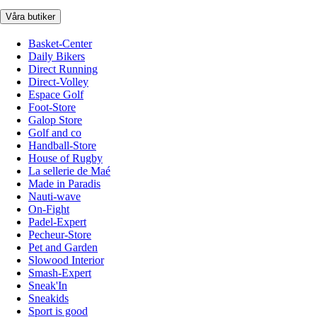
Våra butiker
Basket-Center
Daily Bikers
Direct Running
Direct-Volley
Espace Golf
Foot-Store
Galop Store
Golf and co
Handball-Store
House of Rugby
La sellerie de Maé
Made in Paradis
Nauti-wave
On-Fight
Padel-Expert
Pecheur-Store
Pet and Garden
Slowood Interior
Smash-Expert
Sneak'In
Sneakids
Sport is good