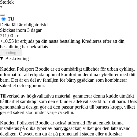
Storlek
*
TU
Detta fält är obligatoriskt
Skickas inom 3 dagar
211,00 kr
+10,55 kr
erbjuds pa din nasta bestallning
Krediteras efter att din
bestallning har bekraftats
Loading...
Beskrivning
Kudden Polisport Boodie är ett oumbärligt tillbehör för urban cykling,
utformat för att erbjuda optimal komfort under dina cykelturer med ditt
barn. Det är en del av familjen för bärryggsäckar, som kombinerar
säkerhet och ergonomi.
Tillverkad av högkvalitativa material, garanterar denna kudde utmärkt
hållbarhet samtidigt som den erbjuder adekvat skydd för ditt barn. Dess
genomtänkta design gör att den passar perfekt till barnets kropp, vilket
ger ett säkert stöd under varje cykeltur.
Kudden Polisport Boodie är också utformad för att enkelt kunna
installeras på olika typer av bärryggsäckar, vilket gör den lättanvänd
dagligen. Oavsett om du är på promenad i staden eller utforskar