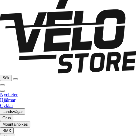
Sök
Nyeheter
Hjälmar
Cyklar
Landsvägar
Grus
Mountainbikes
BMX