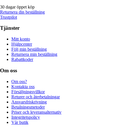
30 dagar öppet köp
Returnera din beställning
Trustpilot
Tjänster
Mitt konto
Hjälpcenter
Följ min beställning
Returnera min beställning
Rabattkoder
Om oss
Om oss?
Kontakta oss
Försäljningsvillkor
Returer och återbetalningar
Ansvarsfriskrivning
Betalningsmetoder
Priser och leveransalternativ
Integritetspolicy
Vår butik