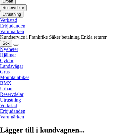
Urban
Reservdelar
Utrustning
Verkstad
Erbjudanden
Varumärken
Kundservice i Frankrike
Säker betalning
Enkla returer
Sök
Nyeheter
Hjälmar
Cyklar
Landsvägar
Grus
Mountainbikes
BMX
Urban
Reservdelar
Utrustning
Verkstad
Erbjudanden
Varumärken
Lägger till i kundvagnen...