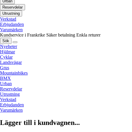
Urban
Reservdelar
Utrustning
Verkstad
Erbjudanden
Varumärken
Kundservice i Frankrike
Säker betalning
Enkla returer
Sök
Nyeheter
Hjälmar
Cyklar
Landsvägar
Grus
Mountainbikes
BMX
Urban
Reservdelar
Utrustning
Verkstad
Erbjudanden
Varumärken
Lägger till i kundvagnen...