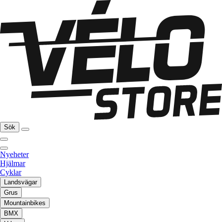
Sök
Nyeheter
Hjälmar
Cyklar
Landsvägar
Grus
Mountainbikes
BMX