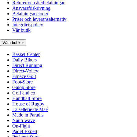
Returer och återbetalningar
Ansvarsfriskrivning
Betalningsmetoder
Priser och leveransalternativ
Integritetspolicy
Vår butik
Våra butiker
Basket-Center
Daily Bikers
Direct Running
Direct-Volley
Espace Golf
Foot-Store
Galop Store
Golf and co
Handball-Store
House of Rugby
La sellerie de Maé
Made in Paradis
Nauti-wave
On-Fight
Padel-Expert
Pecheur-Store