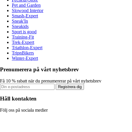
Pet and Garden
Slowood Interior
Smash-Expert
Sneak'In
Sneakids
Sport is good
Training-Fit
Trek-Expert
Triathlon-Expert
TripnBikers
Winter-Expert
Prenumerera på vårt nyhetsbrev
Få 10 % rabatt när du prenumererar på vårt nyhetsbrev
Registrera dig
Håll kontakten
Följ oss på sociala medier