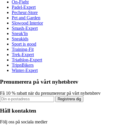
On-Fight
Padel-Expert
Pecheur-Store
Pet and Garden
Slowood Interior
Smash-Expert
Sneak'In
Sneakids
Sport is good
Training-Fit
Trek-Expert
Triathlon-Expert
TripnBikers
Winter-Expert
Prenumerera på vårt nyhetsbrev
Få 10 % rabatt när du prenumererar på vårt nyhetsbrev
Registrera dig
Håll kontakten
Följ oss på sociala medier