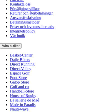
Kontakta oss
Försäljningsvillkor
Returer och återbetalningar
Ansvarsfriskrivning
Betalningsmetoder
Priser och leveransalternativ
Integritetspolicy
Vår butik
Våra butiker
Basket-Center
Daily Bikers
Direct Running
Direct-Volley
Espace Golf
Foot-Store
Galop Store
Golf and co
Handball-Store
House of Rugby
La sellerie de Maé
Made in Paradis
Nauti-wave