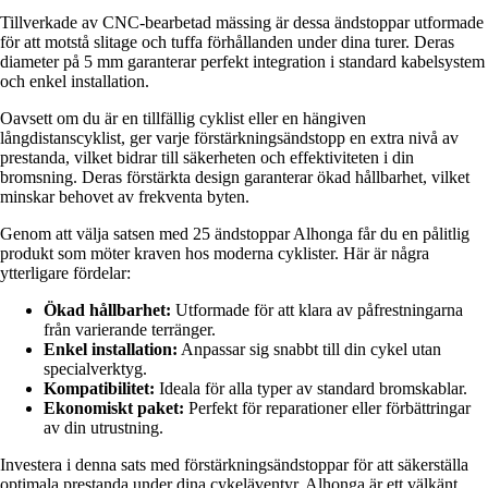
Tillverkade av CNC-bearbetad mässing är dessa ändstoppar utformade
för att motstå slitage och tuffa förhållanden under dina turer. Deras
diameter på 5 mm garanterar perfekt integration i standard kabelsystem
och enkel installation.
Oavsett om du är en tillfällig cyklist eller en hängiven
långdistanscyklist, ger varje förstärkningsändstopp en extra nivå av
prestanda, vilket bidrar till säkerheten och effektiviteten i din
bromsning. Deras förstärkta design garanterar ökad hållbarhet, vilket
minskar behovet av frekventa byten.
Genom att välja satsen med 25 ändstoppar Alhonga får du en pålitlig
produkt som möter kraven hos moderna cyklister. Här är några
ytterligare fördelar:
Ökad hållbarhet:
Utformade för att klara av påfrestningarna
från varierande terränger.
Enkel installation:
Anpassar sig snabbt till din cykel utan
specialverktyg.
Kompatibilitet:
Ideala för alla typer av standard bromskablar.
Ekonomiskt paket:
Perfekt för reparationer eller förbättringar
av din utrustning.
Investera i denna sats med förstärkningsändstoppar för att säkerställa
optimala prestanda under dina cykeläventyr. Alhonga är ett välkänt