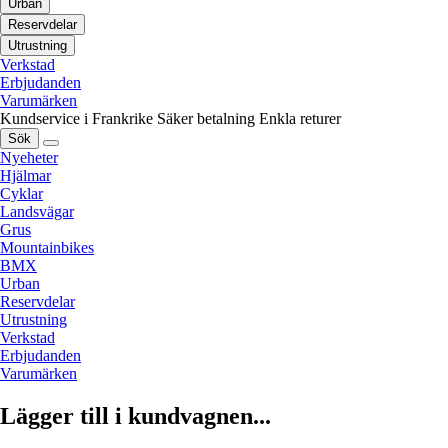
Urban
Reservdelar
Utrustning
Verkstad
Erbjudanden
Varumärken
Kundservice i Frankrike
Säker betalning
Enkla returer
Sök
Nyeheter
Hjälmar
Cyklar
Landsvägar
Grus
Mountainbikes
BMX
Urban
Reservdelar
Utrustning
Verkstad
Erbjudanden
Varumärken
Lägger till i kundvagnen...