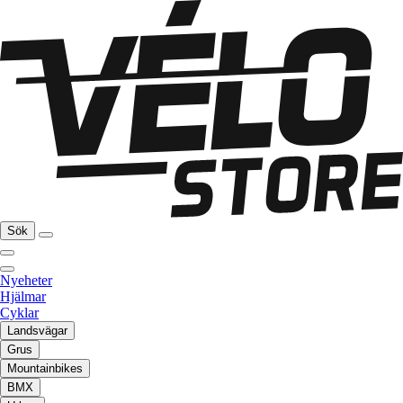
Sök
Nyeheter
Hjälmar
Cyklar
Landsvägar
Grus
Mountainbikes
BMX