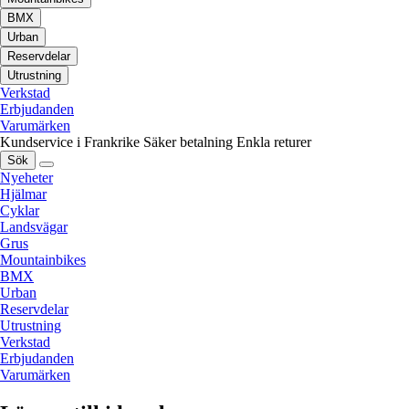
BMX
Urban
Reservdelar
Utrustning
Verkstad
Erbjudanden
Varumärken
Kundservice i Frankrike
Säker betalning
Enkla returer
Sök
Nyeheter
Hjälmar
Cyklar
Landsvägar
Grus
Mountainbikes
BMX
Urban
Reservdelar
Utrustning
Verkstad
Erbjudanden
Varumärken