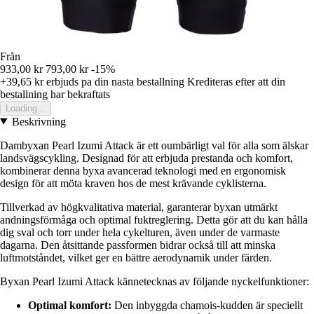
Från
933,00 kr
793,00 kr
-15%
+39,65 kr
erbjuds pa din nasta bestallning
Krediteras efter att din
bestallning har bekraftats
Loading...
Beskrivning
Dambyxan Pearl Izumi Attack är ett oumbärligt val för alla som älskar
landsvägscykling. Designad för att erbjuda prestanda och komfort,
kombinerar denna byxa avancerad teknologi med en ergonomisk
design för att möta kraven hos de mest krävande cyklisterna.
Tillverkad av högkvalitativa material, garanterar byxan utmärkt
andningsförmåga och optimal fuktreglering. Detta gör att du kan hålla
dig sval och torr under hela cykelturen, även under de varmaste
dagarna. Den åtsittande passformen bidrar också till att minska
luftmotståndet, vilket ger en bättre aerodynamik under färden.
Byxan Pearl Izumi Attack kännetecknas av följande nyckelfunktioner:
Optimal komfort:
Den inbyggda chamois-kudden är speciellt