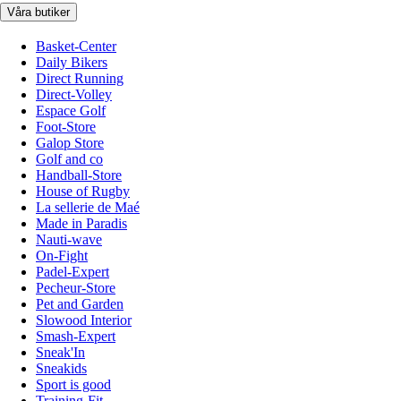
Våra butiker
Basket-Center
Daily Bikers
Direct Running
Direct-Volley
Espace Golf
Foot-Store
Galop Store
Golf and co
Handball-Store
House of Rugby
La sellerie de Maé
Made in Paradis
Nauti-wave
On-Fight
Padel-Expert
Pecheur-Store
Pet and Garden
Slowood Interior
Smash-Expert
Sneak'In
Sneakids
Sport is good
Training-Fit