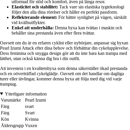
utformad för stöd och komfort, även på långa resor.
Elasticitet och stabilitet:
Tack vare sin elastiska tygteknologi
följer den alla dina rörelser och håller en perfekt passform.
Reflekterande element:
För bättre synlighet på vägen, särskilt
vid kvällsutflykter.
Enkel att underhålla:
Denna byxa kan tvättas i maskin och
behåller sina prestanda även efter flera tvättar.
Oavsett om du är en erfaren cyklist eller nybörjare, anpassar sig byxan
Pearl Izumi Attack efter dina behov och förbättrar din cykelupplevelse.
Dess feminina och snygga design gör att du inte bara kan trampa med
lätthet, utan också känna dig bra i din outfit.
Att investera i en kvalitetsbyxa som denna säkerställer ökad prestanda
och en oöverträffad cykelglädje. Oavsett om det handlar om dagliga
turer eller tävlingar, kommer denna byxa att följa med dig vid varje
tramptag.
Ytterligare information
Varumärke
Pearl Izumi
Färg
svart
Färg
Svart
Kön
Kvinna
Åldersgrupp
Vuxen