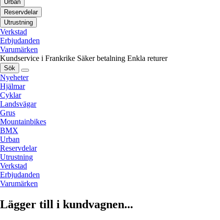
Urban
Reservdelar
Utrustning
Verkstad
Erbjudanden
Varumärken
Kundservice i Frankrike
Säker betalning
Enkla returer
Sök
Nyeheter
Hjälmar
Cyklar
Landsvägar
Grus
Mountainbikes
BMX
Urban
Reservdelar
Utrustning
Verkstad
Erbjudanden
Varumärken
Lägger till i kundvagnen...