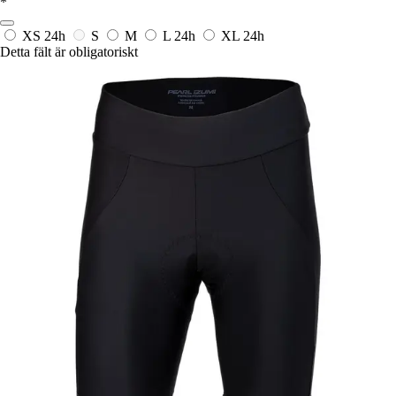
*
XS
24h
S
M
L
24h
XL
24h
Detta fält är obligatoriskt