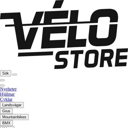
Sök
Nyeheter
Hjälmar
Cyklar
Landsvägar
Grus
Mountainbikes
BMX