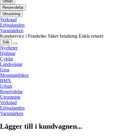
Urban
Reservdelar
Utrustning
Verkstad
Erbjudanden
Varumärken
Kundservice i Frankrike
Säker betalning
Enkla returer
Sök
Nyeheter
Hjälmar
Cyklar
Landsvägar
Grus
Mountainbikes
BMX
Urban
Reservdelar
Utrustning
Verkstad
Erbjudanden
Varumärken
Lägger till i kundvagnen...