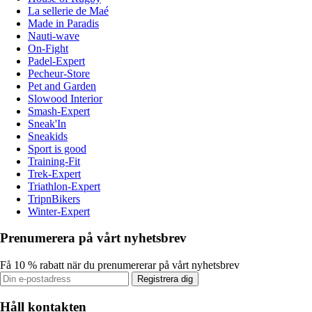
La sellerie de Maé
Made in Paradis
Nauti-wave
On-Fight
Padel-Expert
Pecheur-Store
Pet and Garden
Slowood Interior
Smash-Expert
Sneak'In
Sneakids
Sport is good
Training-Fit
Trek-Expert
Triathlon-Expert
TripnBikers
Winter-Expert
Prenumerera på vårt nyhetsbrev
Få 10 % rabatt när du prenumererar på vårt nyhetsbrev
Registrera dig
Håll kontakten