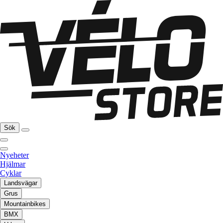
Sök
Nyeheter
Hjälmar
Cyklar
Landsvägar
Grus
Mountainbikes
BMX