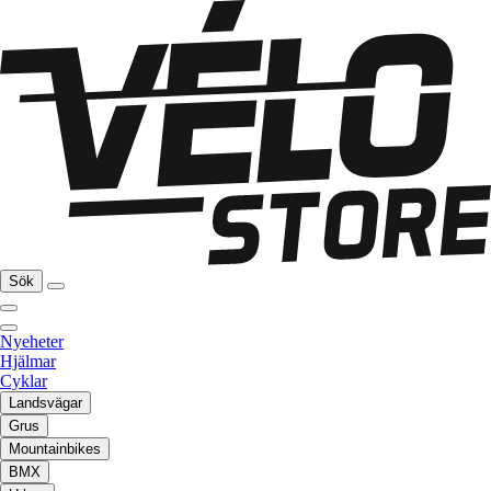
Sök
Nyeheter
Hjälmar
Cyklar
Landsvägar
Grus
Mountainbikes
BMX