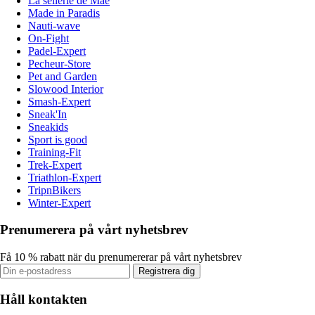
La sellerie de Maé
Made in Paradis
Nauti-wave
On-Fight
Padel-Expert
Pecheur-Store
Pet and Garden
Slowood Interior
Smash-Expert
Sneak'In
Sneakids
Sport is good
Training-Fit
Trek-Expert
Triathlon-Expert
TripnBikers
Winter-Expert
Prenumerera på vårt nyhetsbrev
Få 10 % rabatt när du prenumererar på vårt nyhetsbrev
Registrera dig
Håll kontakten