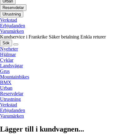
Urban
Reservdelar
Utrustning
Verkstad
Erbjudanden
Varumärken
Kundservice i Frankrike
Säker betalning
Enkla returer
Sök
Nyeheter
Hjälmar
Cyklar
Landsvägar
Grus
Mountainbikes
BMX
Urban
Reservdelar
Utrustning
Verkstad
Erbjudanden
Varumärken
Lägger till i kundvagnen...