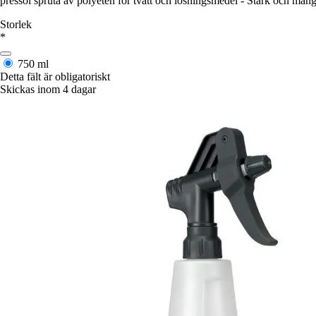
pressol spruta av polyeten för tvätt och lösningsmedel - Stark och mångs
Storlek
*
750 ml
Detta fält är obligatoriskt
Skickas inom 4 dagar