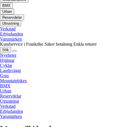
BMX
Urban
Reservdelar
Utrustning
Verkstad
Erbjudanden
Varumärken
Kundservice i Frankrike
Säker betalning
Enkla returer
Sök
Nyeheter
Hjälmar
Cyklar
Landsvägar
Grus
Mountainbikes
BMX
Urban
Reservdelar
Utrustning
Verkstad
Erbjudanden
Varumärken