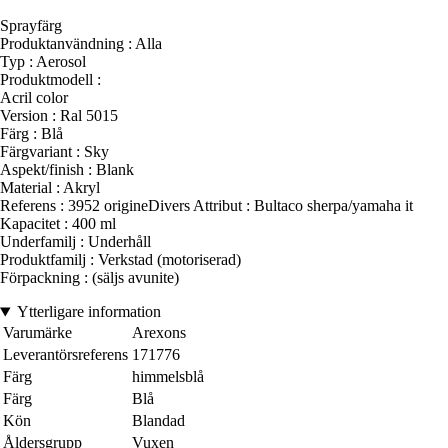
Sprayfärg
Produktanvändning : Alla
Typ : Aerosol
Produktmodell :
Acril color
Version : Ral 5015
Färg : Blå
Färgvariant : Sky
Aspekt/finish : Blank
Material : Akryl
Referens : 3952 origineDivers Attribut : Bultaco sherpa/yamaha it
Kapacitet : 400 ml
Underfamilj : Underhåll
Produktfamilj : Verkstad (motoriserad)
Förpackning : (säljs avunite)
Ytterligare information
Varumärke
Arexons
Leverantörsreferens
171776
Färg
himmelsblå
Färg
Blå
Kön
Blandad
Åldersgrupp
Vuxen