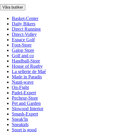
Våra butiker
Basket-Center
Daily Bikers
Direct Running
Direct-Volley
Espace Golf
Foot-Store
Galop Store
Golf and co
Handball-Store
House of Rugby
La sellerie de Maé
Made in Paradis
Nauti-wave
On-Fight
Padel-Expert
Pecheur-Store
Pet and Garden
Slowood Interior
Smash-Expert
Sneak'In
Sneakids
Sport is good