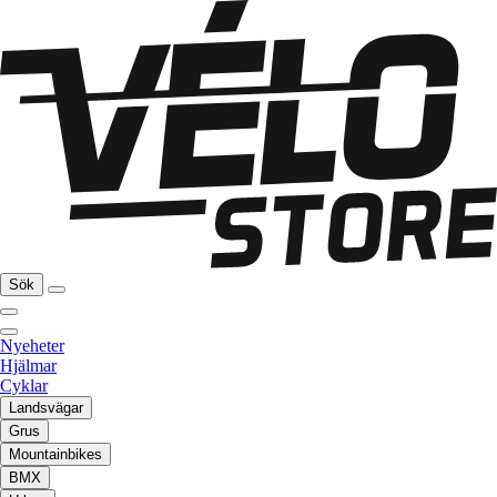
Sök
Nyeheter
Hjälmar
Cyklar
Landsvägar
Grus
Mountainbikes
BMX