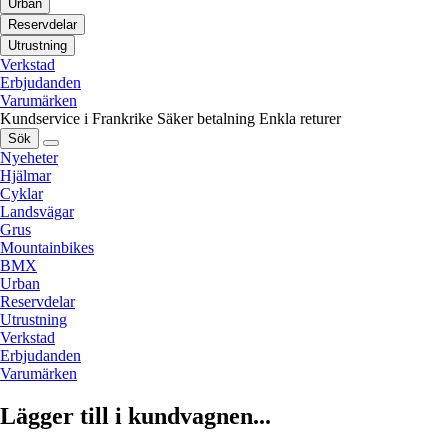
Urban
Reservdelar
Utrustning
Verkstad
Erbjudanden
Varumärken
Kundservice i Frankrike
Säker betalning
Enkla returer
Sök
Nyeheter
Hjälmar
Cyklar
Landsvägar
Grus
Mountainbikes
BMX
Urban
Reservdelar
Utrustning
Verkstad
Erbjudanden
Varumärken
Lägger till i kundvagnen...