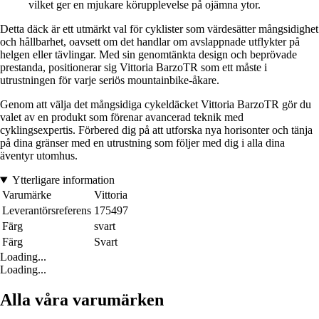
vilket ger en mjukare körupplevelse på ojämna ytor.
Detta däck är ett utmärkt val för cyklister som värdesätter mångsidighet
och hållbarhet, oavsett om det handlar om avslappnade utflykter på
helgen eller tävlingar. Med sin genomtänkta design och beprövade
prestanda, positionerar sig Vittoria BarzoTR som ett måste i
utrustningen för varje seriös mountainbike-åkare.
Genom att välja det mångsidiga cykeldäcket Vittoria BarzoTR gör du
valet av en produkt som förenar avancerad teknik med
cyklingsexpertis. Förbered dig på att utforska nya horisonter och tänja
på dina gränser med en utrustning som följer med dig i alla dina
äventyr utomhus.
Ytterligare information
Varumärke
Vittoria
Leverantörsreferens
175497
Färg
svart
Färg
Svart
Loading...
Loading...
Alla våra varumärken