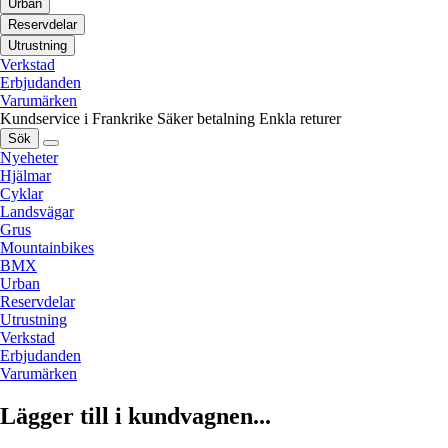
Urban
Reservdelar
Utrustning
Verkstad
Erbjudanden
Varumärken
Kundservice i Frankrike
Säker betalning
Enkla returer
Sök
Nyeheter
Hjälmar
Cyklar
Landsvägar
Grus
Mountainbikes
BMX
Urban
Reservdelar
Utrustning
Verkstad
Erbjudanden
Varumärken
Lägger till i kundvagnen...