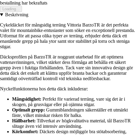
bestallning har bekraftats
Loading...
Beskrivning
Cykeldäcket för mångsidig terräng Vittoria BarzoTR är det perfekta
valet för mountainbike-entusiaster som söker en exceptionell prestanda.
Utformat för att passa olika typer av terräng, erbjuder detta däck ett
enastående grepp på hala ytor samt stor stabilitet på torra och steniga
stigar.
Däcksprofilen på BarzoTR är noggrant utarbetad för att optimera
vattenavrinningen, vilket stärker dess förmåga att behålla ett säkert
grepp även i fuktiga förhållanden. Tack vare sin innovativa design gör
detta däck det enkelt att klättra uppför branta backar och garanterar
samtidigt oöverträffad kontroll vid tekniska nedförsbackar.
Nyckelfunktionerna hos detta däck inkluderar:
Mångsidighet:
Perfekt för varierad terräng, vare sig det är i
skogen, på grusvägar eller på ojämna stigar.
Optimalt grepp:
Gummiblandningen säkerställer ett utmärkt
fäste, vilket minskar risken för halka.
Hållbarhet:
Tillverkat av högkvalitativa material, tål BarzoTR
slitage även vid intensiv användning.
Körkomfort:
Däckets design möjliggör bra stötabsorbering,