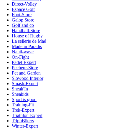
Direct-Volley
Espace Golf
Foot-Store
Galop Store
Golf and co
Handball-Store
House of Rugby
La sellerie de Maé
Made in Paradis
Nauti-wave
On-Fight
Padel-Expert
Pecheur-Store
Pet and Garden
Slowood Interior
Smash-Expert
Sneak'In
Sneakids
Sport is good
Training-Fit
Trek-Expert
Triathlon-Expert
TripnBikers
Winter-Expert