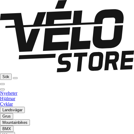
Sök
Nyeheter
Hjälmar
Cyklar
Landsvägar
Grus
Mountainbikes
BMX