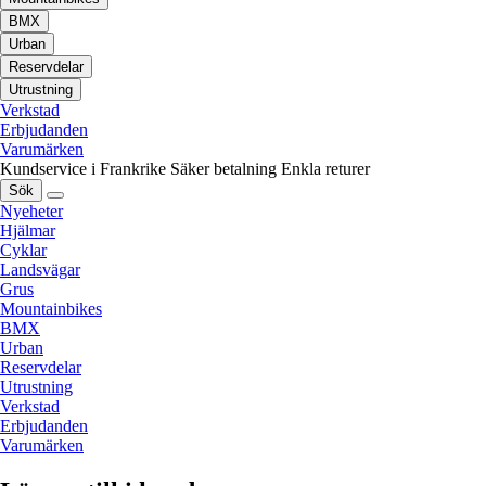
BMX
Urban
Reservdelar
Utrustning
Verkstad
Erbjudanden
Varumärken
Kundservice i Frankrike
Säker betalning
Enkla returer
Sök
Nyeheter
Hjälmar
Cyklar
Landsvägar
Grus
Mountainbikes
BMX
Urban
Reservdelar
Utrustning
Verkstad
Erbjudanden
Varumärken