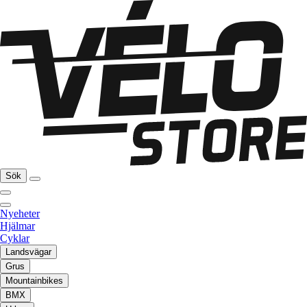
Sök
Nyeheter
Hjälmar
Cyklar
Landsvägar
Grus
Mountainbikes
BMX