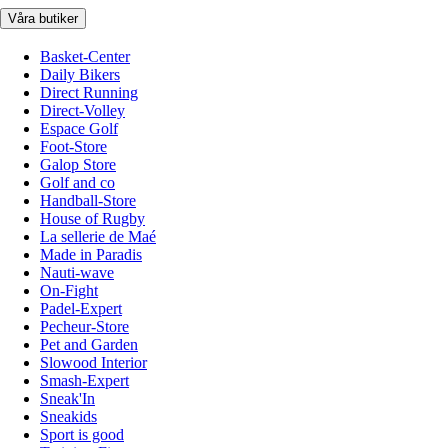
Våra butiker
Basket-Center
Daily Bikers
Direct Running
Direct-Volley
Espace Golf
Foot-Store
Galop Store
Golf and co
Handball-Store
House of Rugby
La sellerie de Maé
Made in Paradis
Nauti-wave
On-Fight
Padel-Expert
Pecheur-Store
Pet and Garden
Slowood Interior
Smash-Expert
Sneak'In
Sneakids
Sport is good