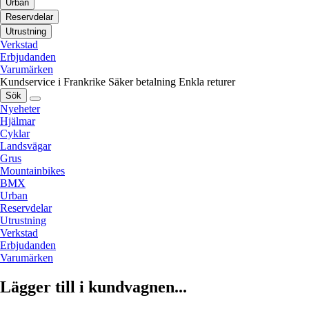
Urban
Reservdelar
Utrustning
Verkstad
Erbjudanden
Varumärken
Kundservice i Frankrike
Säker betalning
Enkla returer
Sök
Nyeheter
Hjälmar
Cyklar
Landsvägar
Grus
Mountainbikes
BMX
Urban
Reservdelar
Utrustning
Verkstad
Erbjudanden
Varumärken
Lägger till i kundvagnen...