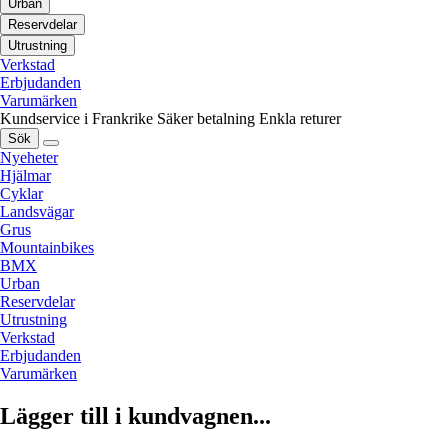
Urban
Reservdelar
Utrustning
Verkstad
Erbjudanden
Varumärken
Kundservice i Frankrike
Säker betalning
Enkla returer
Sök
Nyeheter
Hjälmar
Cyklar
Landsvägar
Grus
Mountainbikes
BMX
Urban
Reservdelar
Utrustning
Verkstad
Erbjudanden
Varumärken
Lägger till i kundvagnen...