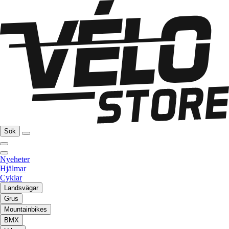
Sök
Nyeheter
Hjälmar
Cyklar
Landsvägar
Grus
Mountainbikes
BMX