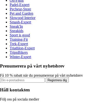
On-Fight
Padel-Expert
Pecheur-Store
Pet and Garden
Slowood Interior
Smash-Expert
Sneak'In
Sneakids
Sport is good
Training-Fit
Trek-Expert
Triathlon-Expert
TripnBikers
Winter-Expert
Prenumerera på vårt nyhetsbrev
Få 10 % rabatt när du prenumererar på vårt nyhetsbrev
Registrera dig
Håll kontakten
Följ oss på sociala medier