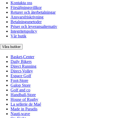
Kontakta oss
Försäljningsvillkor
Returer och återbetalningar
Ansvarsfriskrivning
Betalningsmetoder
Priser och leveransalternativ
Integritetspolicy
Vår butik
Våra butiker
Basket-Center
Daily Bikers
Direct Running
Direct-Volley
Espace Golf
Foot-Store
Galop Store
Golf and co
Handball-Store
House of Rugby
La sellerie de Maé
Made in Paradis
Nauti-wave