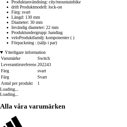
Produktanvändning: city/mountainbike
drift Produktmodell: lock-on
Färg: svart
Längd: 130 mm
Diameter: 30 mm
Invändig diameter: 22 mm
Produktundergrupp: handtag
veloProduktfamilj: komponenter ( )
Förpackning : (säljs i par)
Ytterligare information
Varumärke
Switch
Leverantörsreferens
202243
Färg
svart
Färg
Svart
Antal per produkt
1
Loading...
Loading...
Alla våra varumärken