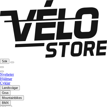
Sök
Nyeheter
Hjälmar
Cyklar
Landsvägar
Grus
Mountainbikes
BMX