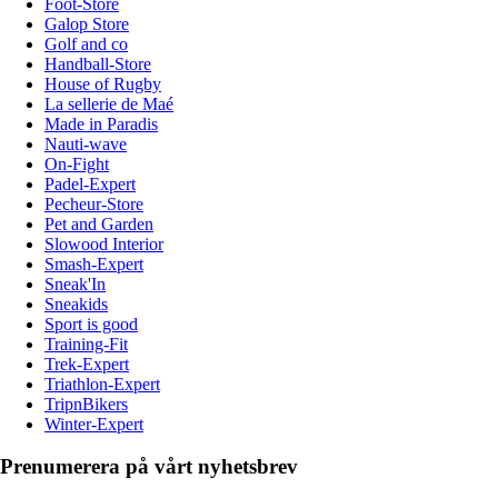
Foot-Store
Galop Store
Golf and co
Handball-Store
House of Rugby
La sellerie de Maé
Made in Paradis
Nauti-wave
On-Fight
Padel-Expert
Pecheur-Store
Pet and Garden
Slowood Interior
Smash-Expert
Sneak'In
Sneakids
Sport is good
Training-Fit
Trek-Expert
Triathlon-Expert
TripnBikers
Winter-Expert
Prenumerera på vårt nyhetsbrev