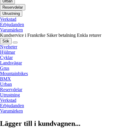
Urban
Reservdelar
Utrustning
Verkstad
Erbjudanden
Varumärken
Kundservice i Frankrike
Säker betalning
Enkla returer
Sök
Nyeheter
Hjälmar
Cyklar
Landsvägar
Grus
Mountainbikes
BMX
Urban
Reservdelar
Utrustning
Verkstad
Erbjudanden
Varumärken
Lägger till i kundvagnen...