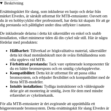
Beskrivning
Ersättningskitet för slang, som inkluderar en banjo och delar från
märket Elvedes, är särskilt utformat för MTB-entusiaster. Oavsett om
du är en hobbycyklist eller professionell, har detta kit skapats för att ge
dig prestanda och pålitlighet under dina utflykter i naturen.
De inkluderade delarna i detta kit säkerställer en enkel och snabb
installation, vilket minimerar tiden då din cykel står still. Här är några
fördelar med produkten:
Hållbarhet:
Tillverkad av högkvalitativa material, säkerställer
detta kit ökad motståndskraft mot de svåra förhållandena som
ofta upplevs vid MTB.
Förbättrad prestanda:
Tack vare optimerade komponenter får
du en bättre bromsrespons och en smidig cykelupplevelse.
Kompatibilitet:
Detta kit är utformat för att passa olika
bromssystem, och erbjuder flexibilitet och kompatibilitet med de
flesta MTB-modeller.
Intuitiv installation:
Tydliga instruktioner och väldesignade
delar gör att montering är smidig, även för dem med mindre
erfarenhet av cykelmekanik.
För alla MTB-entusiaster är det avgörande att upprätthålla ett
högpresterande bromssystem. Detta ersättningskit för slang Elvedes är