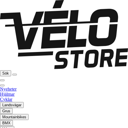
Sök
Nyeheter
Hjälmar
Cyklar
Landsvägar
Grus
Mountainbikes
BMX