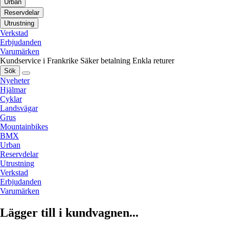
Urban
Reservdelar
Utrustning
Verkstad
Erbjudanden
Varumärken
Kundservice i Frankrike
Säker betalning
Enkla returer
Sök
Nyeheter
Hjälmar
Cyklar
Landsvägar
Grus
Mountainbikes
BMX
Urban
Reservdelar
Utrustning
Verkstad
Erbjudanden
Varumärken
Lägger till i kundvagnen...