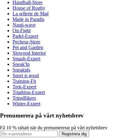
Handball-Store
House of Rugby
La sellerie de Maé
Made in Paradis
Nauti-wave
On-Fight
Padel-Expert
Pecheur-Store
Pet and Garden
Slowood Interior
Smash-Expert
Sneak'In
Sneakids
Sport is good
Training-Fit
Trek-Expert
Triathlon-Expert
TripnBikers
Winter-Expert
Prenumerera på vårt nyhetsbrev
Få 10 % rabatt när du prenumererar på vårt nyhetsbrev
Registrera dig