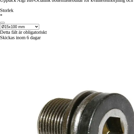
Upptäck Algi Isis-Octalink bottenfästebultar för kvalitetssmörjning oc
Storlek
*
Detta fält är obligatoriskt
Skickas inom 6 dagar