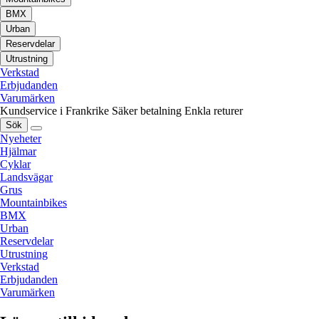
BMX
Urban
Reservdelar
Utrustning
Verkstad
Erbjudanden
Varumärken
Kundservice i Frankrike
Säker betalning
Enkla returer
Sök
Nyeheter
Hjälmar
Cyklar
Landsvägar
Grus
Mountainbikes
BMX
Urban
Reservdelar
Utrustning
Verkstad
Erbjudanden
Varumärken