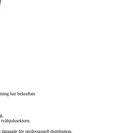
llning har bekraftats
g.
 tvåhjulssektorn.
 lämpade för professionell distribution.