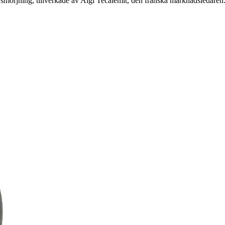
h smörjning, tillverkade av Algi Tecalemit, den franska marknadsledaren