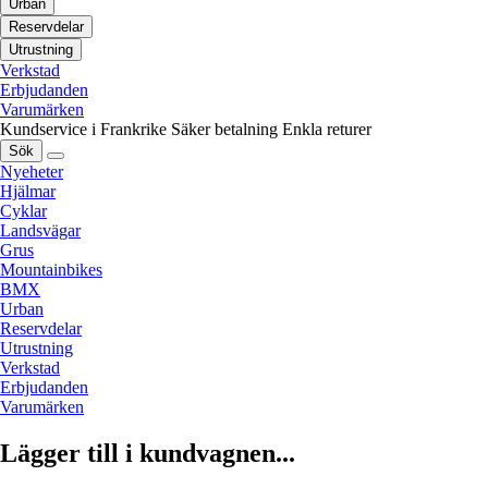
Urban
Reservdelar
Utrustning
Verkstad
Erbjudanden
Varumärken
Kundservice i Frankrike
Säker betalning
Enkla returer
Sök
Nyeheter
Hjälmar
Cyklar
Landsvägar
Grus
Mountainbikes
BMX
Urban
Reservdelar
Utrustning
Verkstad
Erbjudanden
Varumärken
Lägger till i kundvagnen...