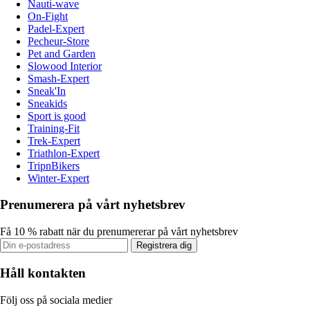
Nauti-wave
On-Fight
Padel-Expert
Pecheur-Store
Pet and Garden
Slowood Interior
Smash-Expert
Sneak'In
Sneakids
Sport is good
Training-Fit
Trek-Expert
Triathlon-Expert
TripnBikers
Winter-Expert
Prenumerera på vårt nyhetsbrev
Få 10 % rabatt när du prenumererar på vårt nyhetsbrev
Registrera dig
Håll kontakten
Följ oss på sociala medier