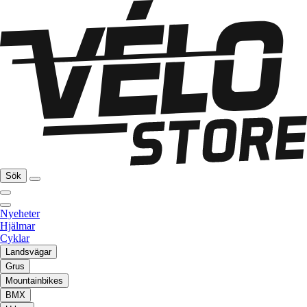
Sök
Nyeheter
Hjälmar
Cyklar
Landsvägar
Grus
Mountainbikes
BMX