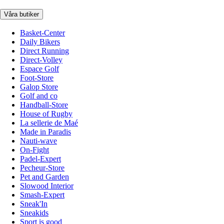
Våra butiker
Basket-Center
Daily Bikers
Direct Running
Direct-Volley
Espace Golf
Foot-Store
Galop Store
Golf and co
Handball-Store
House of Rugby
La sellerie de Maé
Made in Paradis
Nauti-wave
On-Fight
Padel-Expert
Pecheur-Store
Pet and Garden
Slowood Interior
Smash-Expert
Sneak'In
Sneakids
Sport is good