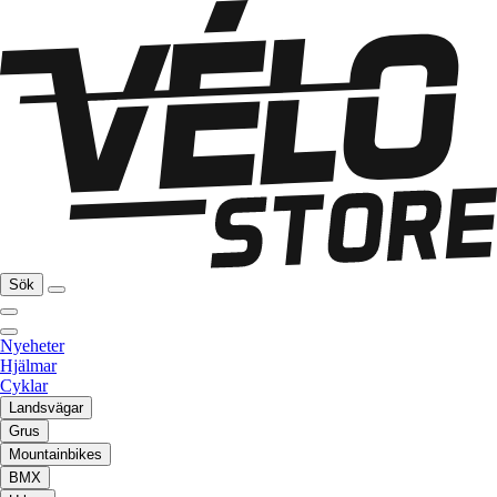
Sök
Nyeheter
Hjälmar
Cyklar
Landsvägar
Grus
Mountainbikes
BMX