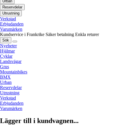
Urban
Reservdelar
Utrustning
Verkstad
Erbjudanden
Varumärken
Kundservice i Frankrike
Säker betalning
Enkla returer
Sök
Nyeheter
Hjälmar
Cyklar
Landsvägar
Grus
Mountainbikes
BMX
Urban
Reservdelar
Utrustning
Verkstad
Erbjudanden
Varumärken
Lägger till i kundvagnen...