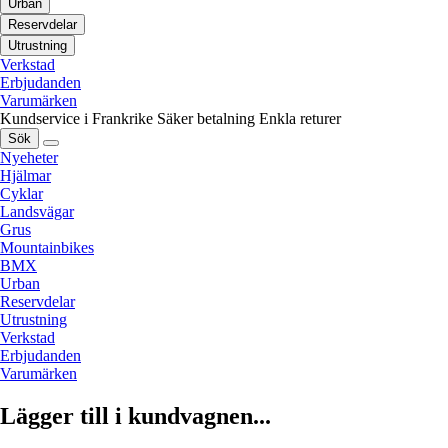
Urban
Reservdelar
Utrustning
Verkstad
Erbjudanden
Varumärken
Kundservice i Frankrike
Säker betalning
Enkla returer
Sök
Nyeheter
Hjälmar
Cyklar
Landsvägar
Grus
Mountainbikes
BMX
Urban
Reservdelar
Utrustning
Verkstad
Erbjudanden
Varumärken
Lägger till i kundvagnen...