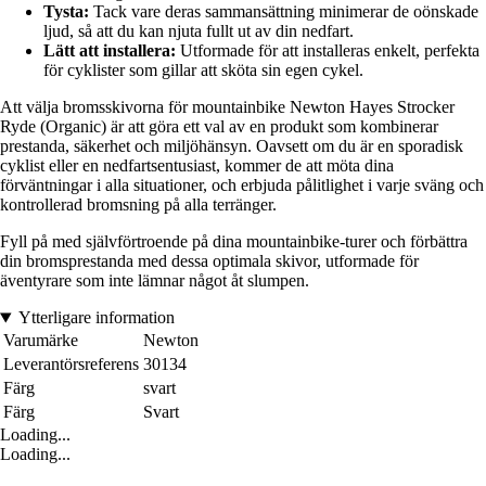
Tysta:
Tack vare deras sammansättning minimerar de oönskade
ljud, så att du kan njuta fullt ut av din nedfart.
Lätt att installera:
Utformade för att installeras enkelt, perfekta
för cyklister som gillar att sköta sin egen cykel.
Att välja bromsskivorna för mountainbike Newton Hayes Strocker
Ryde (Organic) är att göra ett val av en produkt som kombinerar
prestanda, säkerhet och miljöhänsyn. Oavsett om du är en sporadisk
cyklist eller en nedfartsentusiast, kommer de att möta dina
förväntningar i alla situationer, och erbjuda pålitlighet i varje sväng och
kontrollerad bromsning på alla terränger.
Fyll på med självförtroende på dina mountainbike-turer och förbättra
din bromsprestanda med dessa optimala skivor, utformade för
äventyrare som inte lämnar något åt slumpen.
Ytterligare information
Varumärke
Newton
Leverantörsreferens
30134
Färg
svart
Färg
Svart
Loading...
Loading...