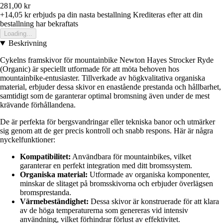
281,00 kr
+14,05 kr
erbjuds pa din nasta bestallning
Krediteras efter att din
bestallning har bekraftats
Loading...
Beskrivning
Cykelns framskivor för mountainbike Newton Hayes Strocker Ryde
(Organic) är speciellt utformade för att möta behoven hos
mountainbike-entusiaster. Tillverkade av högkvalitativa organiska
material, erbjuder dessa skivor en enastående prestanda och hållbarhet,
samtidigt som de garanterar optimal bromsning även under de mest
krävande förhållandena.
De är perfekta för bergsvandringar eller tekniska banor och utmärker
sig genom att de ger precis kontroll och snabb respons. Här är några
nyckelfunktioner:
Kompatibilitet:
Användbara för mountainbikes, vilket
garanterar en perfekt integration med ditt bromssystem.
Organiska material:
Utformade av organiska komponenter,
minskar de slitaget på bromsskivorna och erbjuder överlägsen
bromsprestanda.
Värmebeständighet:
Dessa skivor är konstruerade för att klara
av de höga temperaturerna som genereras vid intensiv
användning, vilket förhindrar förlust av effektivitet.