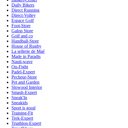
Daily Bikers
Direct Running
Direct-Volley
Espace Golf
Foot-Store
Galop Store
Golf and co
Handball-Store
House of Rugby
La sellerie de Maé
Made in Paradis
Nauti-wave
On-Fight
Padel-Expert
Pecheur-Store
Pet and Garden
Slowood Interior
Smash-Expert
Sneak'In
Sneakids
Sport is good
Training-Fit
Trek-Expert
Triathlon-Expert