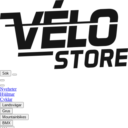
Sök
Nyeheter
Hjälmar
Cyklar
Landsvägar
Grus
Mountainbikes
BMX