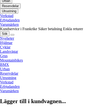
Urban
Reservdelar
Utrustning
Verkstad
Erbjudanden
Varumärken
Kundservice i Frankrike
Säker betalning
Enkla returer
Sök
Nyeheter
Hjälmar
Cyklar
Landsvägar
Grus
Mountainbikes
BMX
Urban
Reservdelar
Utrustning
Verkstad
Erbjudanden
Varumärken
Lägger till i kundvagnen...