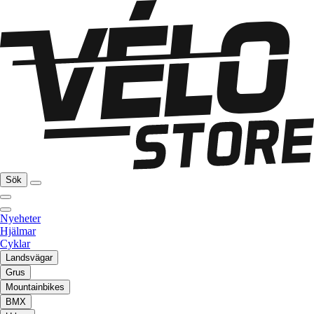
Sök
Nyeheter
Hjälmar
Cyklar
Landsvägar
Grus
Mountainbikes
BMX