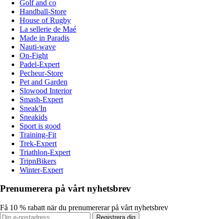
Golf and co
Handball-Store
House of Rugby
La sellerie de Maé
Made in Paradis
Nauti-wave
On-Fight
Padel-Expert
Pecheur-Store
Pet and Garden
Slowood Interior
Smash-Expert
Sneak'In
Sneakids
Sport is good
Training-Fit
Trek-Expert
Triathlon-Expert
TripnBikers
Winter-Expert
Prenumerera på vårt nyhetsbrev
Få 10 % rabatt när du prenumererar på vårt nyhetsbrev
Registrera dig