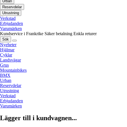
Urban
Reservdelar
Utrustning
Verkstad
Erbjudanden
Varumärken
Kundservice i Frankrike
Säker betalning
Enkla returer
Sök
Nyeheter
Hjälmar
Cyklar
Landsvägar
Grus
Mountainbikes
BMX
Urban
Reservdelar
Utrustning
Verkstad
Erbjudanden
Varumärken
Lägger till i kundvagnen...