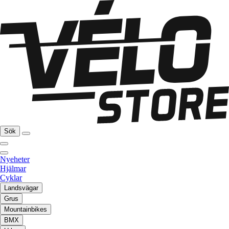
Sök
Nyeheter
Hjälmar
Cyklar
Landsvägar
Grus
Mountainbikes
BMX