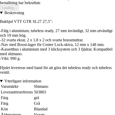
bestallning har bekraftats
Loading...
Beskrivning
Bakhjul VTT GTR SL27 27,5":
-Fälg i aluminium, tubeless ready, 27 mm invändigt, 32 mm utvändigt
och 19 mm hög.
-32 svarta ekrar, 2 x 1,8 x 2 och svarta brassmuttrar.
-Nav med Boost-lager för Center Lock-skiva, 12 mm x 148 mm.
-Kassetthus i aluminium med 3 klicksystem och 3 fjädrar. Kompatibel
med shimano.
-Vikt: 990 g.
Hjulet levereras med band för att göra det tubeless ready och tubeless
ventil.
Ytterligare information
Varumärke
Shimano
Leverantörsreferens
503865
Färg
grå
Färg
Grå
Kön
Blandad
Åldersgrupp
Vuxen