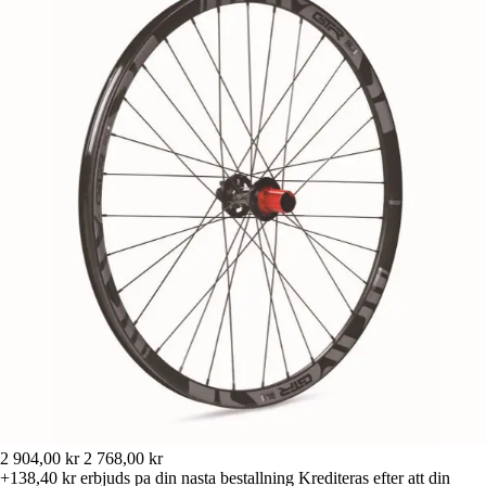
2 904,00 kr
2 768,00 kr
+138,40 kr
erbjuds pa din nasta bestallning
Krediteras efter att din