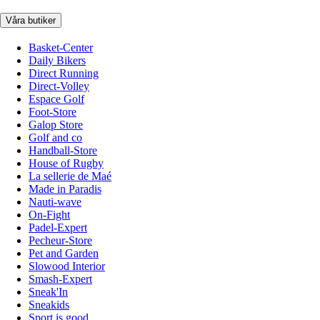
Våra butiker
Basket-Center
Daily Bikers
Direct Running
Direct-Volley
Espace Golf
Foot-Store
Galop Store
Golf and co
Handball-Store
House of Rugby
La sellerie de Maé
Made in Paradis
Nauti-wave
On-Fight
Padel-Expert
Pecheur-Store
Pet and Garden
Slowood Interior
Smash-Expert
Sneak'In
Sneakids
Sport is good