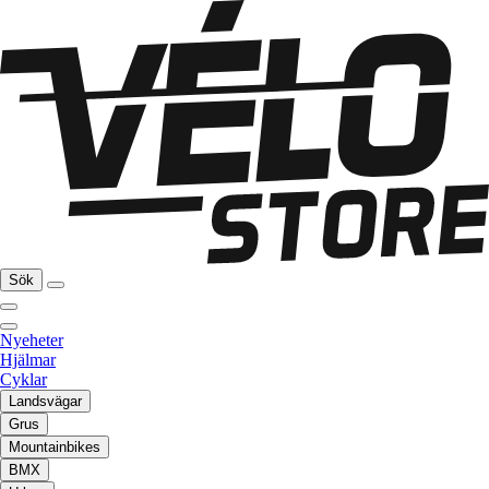
Sök
Nyeheter
Hjälmar
Cyklar
Landsvägar
Grus
Mountainbikes
BMX