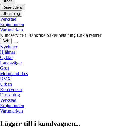
Urban
Reservdelar
Utrustning
Verkstad
Erbjudanden
Varumärken
Kundservice i Frankrike
Säker betalning
Enkla returer
Sök
Nyeheter
Hjälmar
Cyklar
Landsvägar
Grus
Mountainbikes
BMX
Urban
Reservdelar
Utrustning
Verkstad
Erbjudanden
Varumärken
Lägger till i kundvagnen...