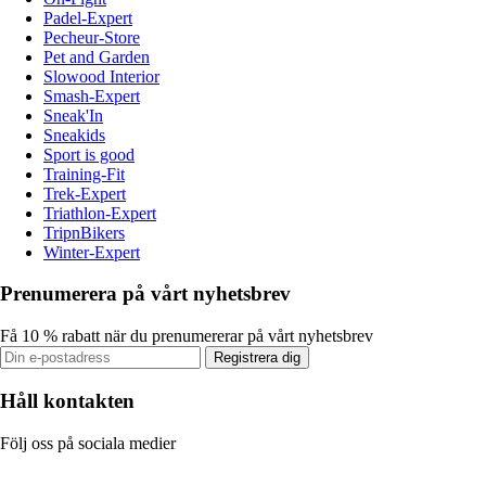
Padel-Expert
Pecheur-Store
Pet and Garden
Slowood Interior
Smash-Expert
Sneak'In
Sneakids
Sport is good
Training-Fit
Trek-Expert
Triathlon-Expert
TripnBikers
Winter-Expert
Prenumerera på vårt nyhetsbrev
Få 10 % rabatt när du prenumererar på vårt nyhetsbrev
Registrera dig
Håll kontakten
Följ oss på sociala medier