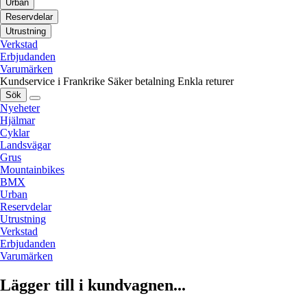
Urban
Reservdelar
Utrustning
Verkstad
Erbjudanden
Varumärken
Kundservice i Frankrike
Säker betalning
Enkla returer
Sök
Nyeheter
Hjälmar
Cyklar
Landsvägar
Grus
Mountainbikes
BMX
Urban
Reservdelar
Utrustning
Verkstad
Erbjudanden
Varumärken
Lägger till i kundvagnen...