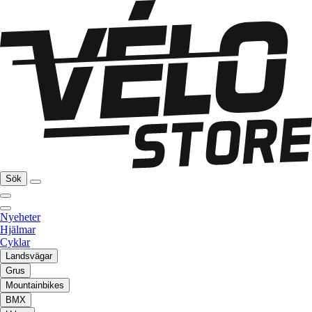
Sök
Nyeheter
Hjälmar
Cyklar
Landsvägar
Grus
Mountainbikes
BMX