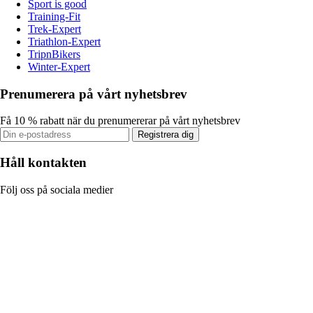
Sport is good
Training-Fit
Trek-Expert
Triathlon-Expert
TripnBikers
Winter-Expert
Prenumerera på vårt nyhetsbrev
Få 10 % rabatt när du prenumererar på vårt nyhetsbrev
Registrera dig
Håll kontakten
Följ oss på sociala medier