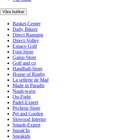
Våra butiker
Basket-Center
Daily Bikers
Direct Running
Direct-Volley
Espace Golf
Foot-Store
Galop Store
Golf and co
Handball-Store
House of Rugby
La sellerie de Maé
Made in Paradis
Nauti-wave
On-Fight
Padel-Expert
Pecheur-Store
Pet and Garden
Slowood Interior
Smash-Expert
Sneak'In
Sneakids