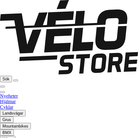
Sök
Nyeheter
Hjälmar
Cyklar
Landsvägar
Grus
Mountainbikes
BMX