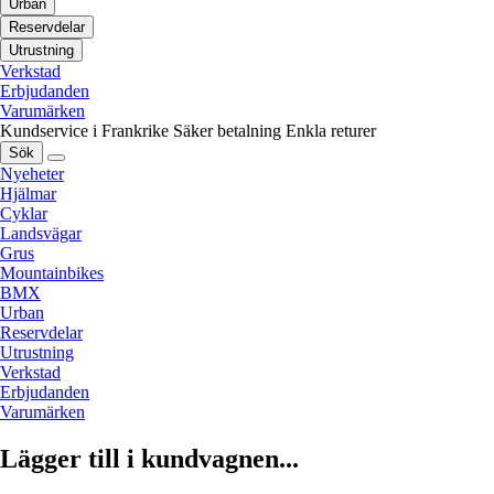
Urban
Reservdelar
Utrustning
Verkstad
Erbjudanden
Varumärken
Kundservice i Frankrike
Säker betalning
Enkla returer
Sök
Nyeheter
Hjälmar
Cyklar
Landsvägar
Grus
Mountainbikes
BMX
Urban
Reservdelar
Utrustning
Verkstad
Erbjudanden
Varumärken
Lägger till i kundvagnen...