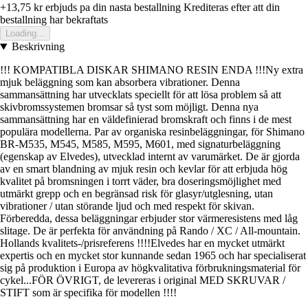
+13,75 kr
erbjuds pa din nasta bestallning
Krediteras efter att din
bestallning har bekraftats
Loading...
Beskrivning
!!! KOMPATIBLA DISKAR SHIMANO RESIN ENDA !!!Ny extra
mjuk beläggning som kan absorbera vibrationer. Denna
sammansättning har utvecklats speciellt för att lösa problem så att
skivbromssystemen bromsar så tyst som möjligt. Denna nya
sammansättning har en väldefinierad bromskraft och finns i de mest
populära modellerna. Par av organiska resinbeläggningar, för Shimano
BR-M535, M545, M585, M595, M601, med signaturbeläggning
(egenskap av Elvedes), utvecklad internt av varumärket. De är gjorda
av en smart blandning av mjuk resin och kevlar för att erbjuda hög
kvalitet på bromsningen i torrt väder, bra doseringsmöjlighet med
utmärkt grepp och en begränsad risk för glasyr/utglesning, utan
vibrationer / utan störande ljud och med respekt för skivan.
Förberedda, dessa beläggningar erbjuder stor värmeresistens med låg
slitage. De är perfekta för användning på Rando / XC / All-mountain.
Hollands kvalitets-/prisreferens !!!!Elvedes har en mycket utmärkt
expertis och en mycket stor kunnande sedan 1965 och har specialiserat
sig på produktion i Europa av högkvalitativa förbrukningsmaterial för
cykel...FÖR ÖVRIGT, de levereras i original MED SKRUVAR /
STIFT som är specifika för modellen !!!!