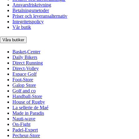
Ansvarsfriskrivning
Betalningsmetoder
Priser och leveransalternativ
Integritetspolicy
Vår butik
Våra butiker
Basket-Center
Daily Bikers
Direct Running
Direct-Volley
Espace Golf
Foot-Store
Galop Store
Golf and co
Handball-Store
House of Rugby
La sellerie de Maé
Made in Paradis
Nauti-wave
On-Fight
Padel-Expert
Pecheur-Store