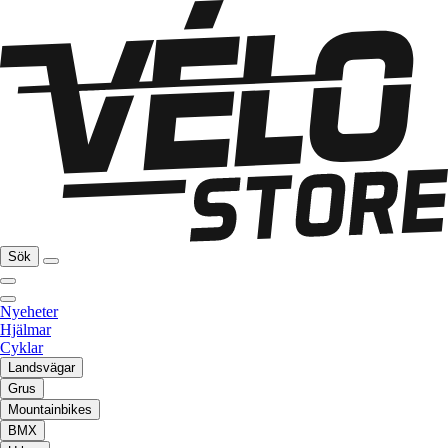
Sök
Nyeheter
Hjälmar
Cyklar
Landsvägar
Grus
Mountainbikes
BMX