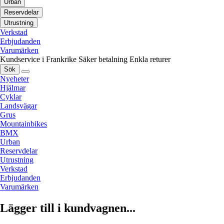
Urban
Reservdelar
Utrustning
Verkstad
Erbjudanden
Varumärken
Kundservice i Frankrike
Säker betalning
Enkla returer
Sök
Nyeheter
Hjälmar
Cyklar
Landsvägar
Grus
Mountainbikes
BMX
Urban
Reservdelar
Utrustning
Verkstad
Erbjudanden
Varumärken
Lägger till i kundvagnen...