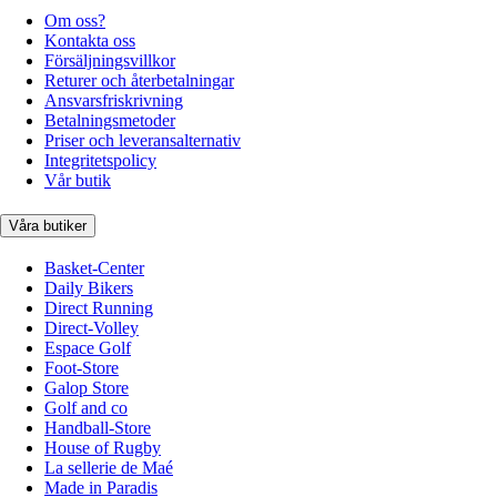
Om oss?
Kontakta oss
Försäljningsvillkor
Returer och återbetalningar
Ansvarsfriskrivning
Betalningsmetoder
Priser och leveransalternativ
Integritetspolicy
Vår butik
Våra butiker
Basket-Center
Daily Bikers
Direct Running
Direct-Volley
Espace Golf
Foot-Store
Galop Store
Golf and co
Handball-Store
House of Rugby
La sellerie de Maé
Made in Paradis