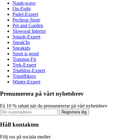
Nauti-wave
On-Fight
Padel-Expert
Pecheur-Store
Pet and Garden
Slowood Interior
Smash-Expert
Sneak'In
Sneakids
Sport is good
Training-Fit
Trek-Expert
Triathlon-Expert
TripnBikers
Winter-Expert
Prenumerera på vårt nyhetsbrev
Få 10 % rabatt när du prenumererar på vårt nyhetsbrev
Registrera dig
Håll kontakten
Följ oss på sociala medier