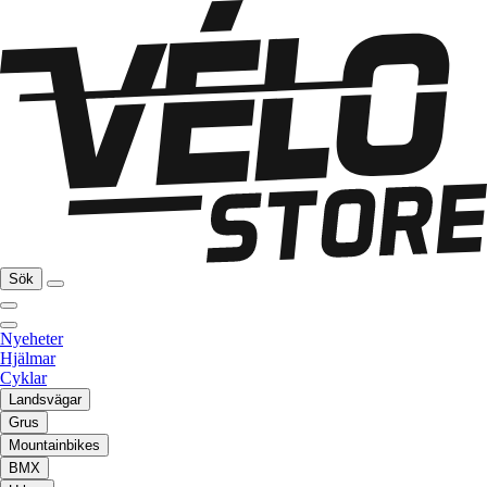
Sök
Nyeheter
Hjälmar
Cyklar
Landsvägar
Grus
Mountainbikes
BMX