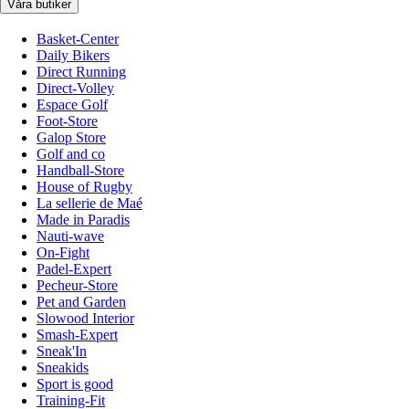
Våra butiker
Basket-Center
Daily Bikers
Direct Running
Direct-Volley
Espace Golf
Foot-Store
Galop Store
Golf and co
Handball-Store
House of Rugby
La sellerie de Maé
Made in Paradis
Nauti-wave
On-Fight
Padel-Expert
Pecheur-Store
Pet and Garden
Slowood Interior
Smash-Expert
Sneak'In
Sneakids
Sport is good
Training-Fit