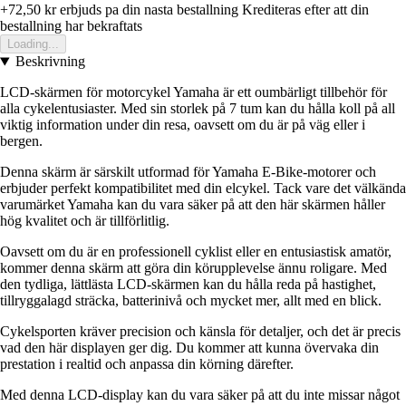
+72,50 kr
erbjuds pa din nasta bestallning
Krediteras efter att din
bestallning har bekraftats
Loading...
Beskrivning
LCD-skärmen för motorcykel Yamaha är ett oumbärligt tillbehör för
alla cykelentusiaster. Med sin storlek på 7 tum kan du hålla koll på all
viktig information under din resa, oavsett om du är på väg eller i
bergen.
Denna skärm är särskilt utformad för Yamaha E-Bike-motorer och
erbjuder perfekt kompatibilitet med din elcykel. Tack vare det välkända
varumärket Yamaha kan du vara säker på att den här skärmen håller
hög kvalitet och är tillförlitlig.
Oavsett om du är en professionell cyklist eller en entusiastisk amatör,
kommer denna skärm att göra din körupplevelse ännu roligare. Med
den tydliga, lättlästa LCD-skärmen kan du hålla reda på hastighet,
tillryggalagd sträcka, batterinivå och mycket mer, allt med en blick.
Cykelsporten kräver precision och känsla för detaljer, och det är precis
vad den här displayen ger dig. Du kommer att kunna övervaka din
prestation i realtid och anpassa din körning därefter.
Med denna LCD-display kan du vara säker på att du inte missar något