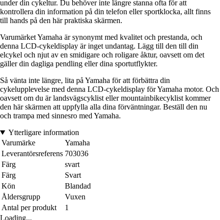
under din cykeltur. Du behöver inte längre stanna ofta för att
kontrollera din information på din telefon eller sportklocka, allt finns
till hands på den här praktiska skärmen.
Varumärket Yamaha är synonymt med kvalitet och prestanda, och
denna LCD-cykeldisplay är inget undantag. Lägg till den till din
elcykel och njut av en smidigare och roligare åktur, oavsett om det
gäller din dagliga pendling eller dina sportutflykter.
Så vänta inte längre, lita på Yamaha för att förbättra din
cykelupplevelse med denna LCD-cykeldisplay för Yamaha motor. Och
oavsett om du är landsvägscyklist eller mountainbikecyklist kommer
den här skärmen att uppfylla alla dina förväntningar. Beställ den nu
och trampa med sinnesro med Yamaha.
Ytterligare information
Varumärke
Yamaha
Leverantörsreferens
703036
Färg
svart
Färg
Svart
Kön
Blandad
Åldersgrupp
Vuxen
Antal per produkt
1
Loading...