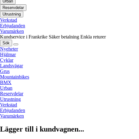
Urban
Reservdelar
Utrustning
Verkstad
Erbjudanden
Varumärken
Kundservice i Frankrike
Säker betalning
Enkla returer
Sök
Nyeheter
Hjälmar
Cyklar
Landsvägar
Grus
Mountainbikes
BMX
Urban
Reservdelar
Utrustning
Verkstad
Erbjudanden
Varumärken
Lägger till i kundvagnen...