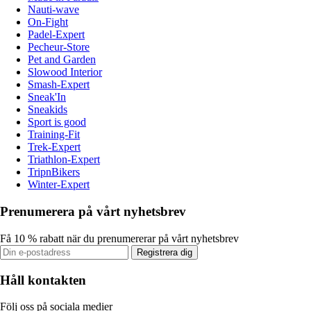
Nauti-wave
On-Fight
Padel-Expert
Pecheur-Store
Pet and Garden
Slowood Interior
Smash-Expert
Sneak'In
Sneakids
Sport is good
Training-Fit
Trek-Expert
Triathlon-Expert
TripnBikers
Winter-Expert
Prenumerera på vårt nyhetsbrev
Få 10 % rabatt när du prenumererar på vårt nyhetsbrev
Registrera dig
Håll kontakten
Följ oss på sociala medier