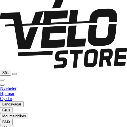
Sök
Nyeheter
Hjälmar
Cyklar
Landsvägar
Grus
Mountainbikes
BMX