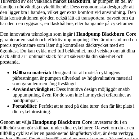
Tillverkad av det välkända märket
Blackburn
, är pumpen en del av
familjen nödvändiga cykeltillbehör. Dess ergonomiska design gör att
den ligger bra i handen, vilket ger extra komfort vid användning. Den
lätta konstruktionen gör den också lätt att transportera, oavsett om du
har den i en ryggsäck, en flaskhållare, eller hängande på cykelramen.
Den innovativa teknologin som ingår i
Handpump Blackburn Core
garanterar en snabb och effektiv uppumpning. Den är utrustad med en
precis tryckmätare som låter dig kontrollera däcktrycket med ett
ögonkast. Du kan cykla med full belåtenhet, med vetskap om att dina
däck alltid är i optimalt skick för att säkerställa din säkerhet och
prestanda.
Hållbara material:
Designad för att motstå cyklingens
påfrestningar, är pumpen tillverkad av högkvalitativa material
som garanterar en lång livslängd.
Användarvänlighet:
Dess intuitiva design möjliggör snabb
upppumpning, även för de som inte har mycket erfarenhet av
handpumpar.
Portabilitet:
Perfekt att ta med på dina turer, den får lätt plats i
din cykelutrustning.
Genom att välja
Handpump Blackburn Core
investerar du i en
tillbehör som gör skillnad under dina cykelturer. Oavsett om du är en
tillfällig cyklist eller en passionerad långfärdscyklist, är detta verktyg
en bra allierad för att säkerställa att dina resor är trygga. Var redo att ge