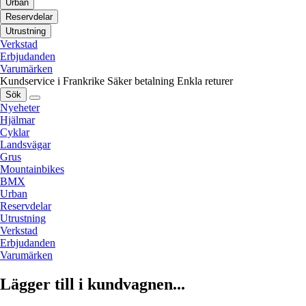
Urban
Reservdelar
Utrustning
Verkstad
Erbjudanden
Varumärken
Kundservice i Frankrike
Säker betalning
Enkla returer
Sök
Nyeheter
Hjälmar
Cyklar
Landsvägar
Grus
Mountainbikes
BMX
Urban
Reservdelar
Utrustning
Verkstad
Erbjudanden
Varumärken
Lägger till i kundvagnen...