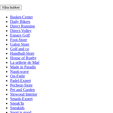
Våra butiker
Basket-Center
Daily Bikers
Direct Running
Direct-Volley
Espace Golf
Foot-Store
Galop Store
Golf and co
Handball-Store
House of Rugby
La sellerie de Maé
Made in Paradis
Nauti-wave
On-Fight
Padel-Expert
Pecheur-Store
Pet and Garden
Slowood Interior
Smash-Expert
Sneak'In
Sneakids
Sport is good