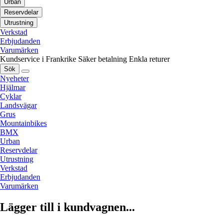
Urban
Reservdelar
Utrustning
Verkstad
Erbjudanden
Varumärken
Kundservice i Frankrike
Säker betalning
Enkla returer
Sök
Nyeheter
Hjälmar
Cyklar
Landsvägar
Grus
Mountainbikes
BMX
Urban
Reservdelar
Utrustning
Verkstad
Erbjudanden
Varumärken
Lägger till i kundvagnen...