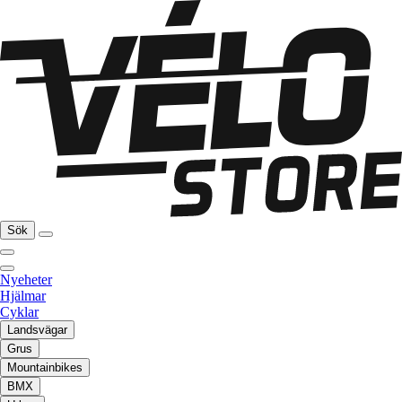
Sök
Nyeheter
Hjälmar
Cyklar
Landsvägar
Grus
Mountainbikes
BMX