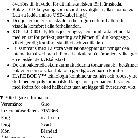
överförs till huvudet för att minska risken för hjärnskada.
Bakre LED-belysning som ökar din synlighet i alla situationer.
Lätt att ladda (mikro USB-kabel ingår).
Den justerbara visiret skyddar dina ögon och förbättrar ditt
visuella komfort i alla förhållanden.
ROC LOC® City Mips justeringssystem är ultra-tåligt och lätt
med en rat för perfekt justering av hjälmen till din kroppstyp,
vilket ger dig komfort, stabilitet och ventilation.
Tillsammans med 12 stora ventilationsöppningar tvingar den
interna kanaliseringen luften att cirkulera på hårbotten, vilket ger
en enastående kylskåpskraft.
De antibakteriella skumgummikuddarna torkar snabbt, bekämpar
bakterier som orsakar lukt och ger dig överlägsen komfort.
HARDBODY™ teknologin kombinerar ett hårt och robust yttre
skal med en polykarbonatskal längst ner, permanent fusionerat
med fodret för ökad hållbarhet utan att lägga till överdriven vikt.
Ytterligare information
Varumärke
Giro
Leverantörsreferens
7157866
Färg
matt krita
Färg
Svart
Kön
Blandad
Åldersgrupp
Vuxen