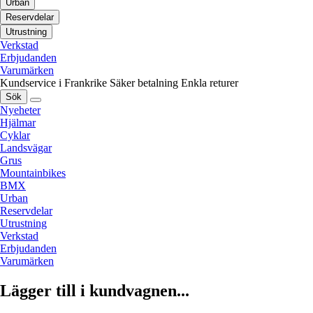
Urban
Reservdelar
Utrustning
Verkstad
Erbjudanden
Varumärken
Kundservice i Frankrike
Säker betalning
Enkla returer
Sök
Nyeheter
Hjälmar
Cyklar
Landsvägar
Grus
Mountainbikes
BMX
Urban
Reservdelar
Utrustning
Verkstad
Erbjudanden
Varumärken
Lägger till i kundvagnen...