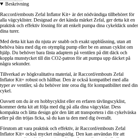
Beskrivning
Raccord/embouts Zefal Inflator Kit+ är det nödvändiga tillbehöret för
alla vägcyklister. Designad av det kända märket Zefal, ger detta kit en
praktisk och effektiv lösning för att enkelt pumpa dina cykeldäck under
dina turer.
Med detta kit kan du njuta av snabb och exakt uppblåsning, utan att
behöva bära med dig en otymplig pump eller be en annan cyklist om
hjälp. Du behöver bara fästa adaptern på ventilen på ditt däck och
koppla munstycket till din CO2-patron för att pumpa upp däcket på
några sekunder.
Tillverkad av högkvalitativa material, är Raccord/embouts Zefal
Inflator Kit+ robust och hållbar. Den är också kompatibel med alla
typer av ventiler, så du behöver inte oroa dig för kompatibilitet med din
cykel.
Oavsett om du är en hobbycyklist eller en erfaren tävlingscyklist,
kommer detta kit att följa med dig på alla dina vägcyklar. Dess
kompakta och lätta design gör den lätt att transportera i din cykelväska
eller på din tröjas ficka, så du kan ta den med dig överallt.
Förutom att vara praktisk och effektiv, är Raccord/embouts Zefal
Inflator Kit+ också mycket mångsidig. Den kan användas för att