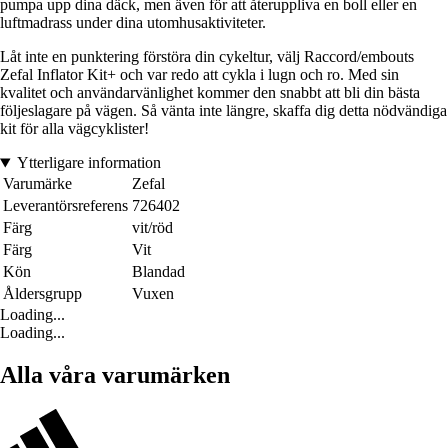
pumpa upp dina däck, men även för att återuppliva en boll eller en
luftmadrass under dina utomhusaktiviteter.
Låt inte en punktering förstöra din cykeltur, välj Raccord/embouts
Zefal Inflator Kit+ och var redo att cykla i lugn och ro. Med sin
kvalitet och användarvänlighet kommer den snabbt att bli din bästa
följeslagare på vägen. Så vänta inte längre, skaffa dig detta nödvändiga
kit för alla vägcyklister!
Ytterligare information
Varumärke
Zefal
Leverantörsreferens
726402
Färg
vit/röd
Färg
Vit
Kön
Blandad
Åldersgrupp
Vuxen
Loading...
Loading...
Alla våra varumärken