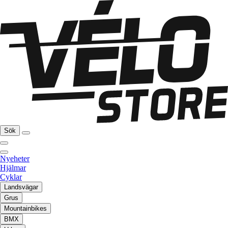
Sök
Nyeheter
Hjälmar
Cyklar
Landsvägar
Grus
Mountainbikes
BMX