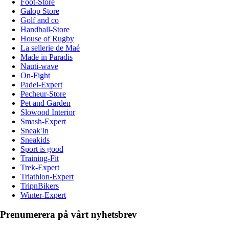
Foot-Store
Galop Store
Golf and co
Handball-Store
House of Rugby
La sellerie de Maé
Made in Paradis
Nauti-wave
On-Fight
Padel-Expert
Pecheur-Store
Pet and Garden
Slowood Interior
Smash-Expert
Sneak'In
Sneakids
Sport is good
Training-Fit
Trek-Expert
Triathlon-Expert
TripnBikers
Winter-Expert
Prenumerera på vårt nyhetsbrev