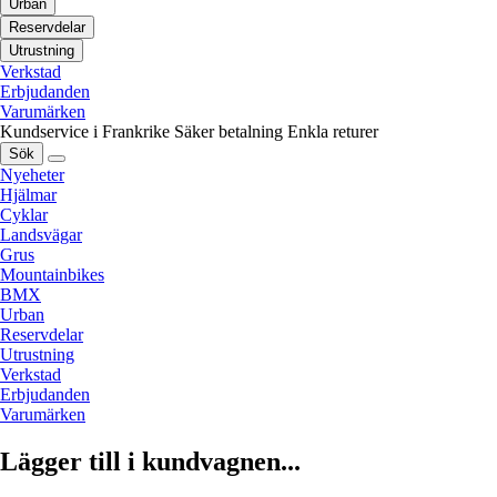
Urban
Reservdelar
Utrustning
Verkstad
Erbjudanden
Varumärken
Kundservice i Frankrike
Säker betalning
Enkla returer
Sök
Nyeheter
Hjälmar
Cyklar
Landsvägar
Grus
Mountainbikes
BMX
Urban
Reservdelar
Utrustning
Verkstad
Erbjudanden
Varumärken
Lägger till i kundvagnen...