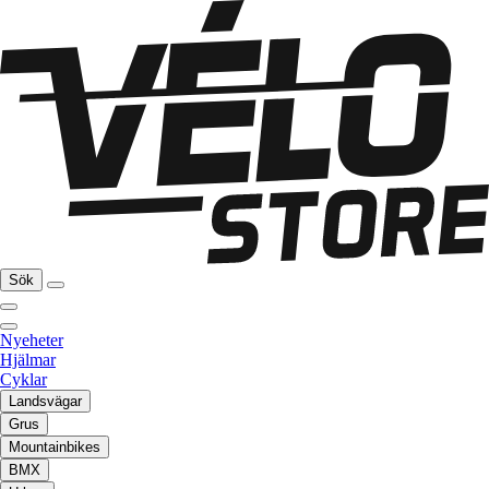
Sök
Nyeheter
Hjälmar
Cyklar
Landsvägar
Grus
Mountainbikes
BMX