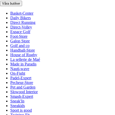
Våra butiker
Basket-Center
Daily Bikers
Direct Running
Direct-Volley
Espace Golf
Foot-Store
Galop Store
Golf and co
Handball-Store
House of Rugby
La sellerie de Maé
Made in Paradis
Nauti-wave
On-Fight
Padel-Expert
Pecheur-Store
Pet and Garden
Slowood Interior
Smash-Expert
Sneak'In
Sneakids
Sport is good
Training-Fit