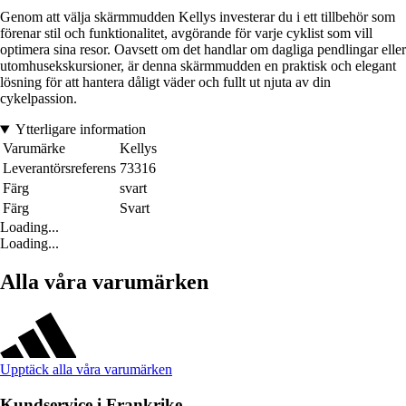
Genom att välja skärmmudden Kellys investerar du i ett tillbehör som
förenar stil och funktionalitet, avgörande för varje cyklist som vill
optimera sina resor. Oavsett om det handlar om dagliga pendlingar eller
utomhusekskursioner, är denna skärmmudden en praktisk och elegant
lösning för att hantera dåligt väder och fullt ut njuta av din
cykelpassion.
Ytterligare information
Varumärke
Kellys
Leverantörsreferens
73316
Färg
svart
Färg
Svart
Loading...
Loading...
Alla våra varumärken
Upptäck alla våra varumärken
Kundservice i Frankrike