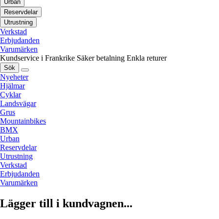
Urban
Reservdelar
Utrustning
Verkstad
Erbjudanden
Varumärken
Kundservice i Frankrike
Säker betalning
Enkla returer
Sök
Nyeheter
Hjälmar
Cyklar
Landsvägar
Grus
Mountainbikes
BMX
Urban
Reservdelar
Utrustning
Verkstad
Erbjudanden
Varumärken
Lägger till i kundvagnen...