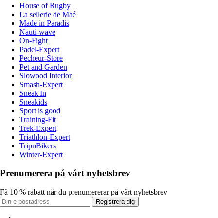
House of Rugby
La sellerie de Maé
Made in Paradis
Nauti-wave
On-Fight
Padel-Expert
Pecheur-Store
Pet and Garden
Slowood Interior
Smash-Expert
Sneak'In
Sneakids
Sport is good
Training-Fit
Trek-Expert
Triathlon-Expert
TripnBikers
Winter-Expert
Prenumerera på vårt nyhetsbrev
Få 10 % rabatt när du prenumererar på vårt nyhetsbrev
Registrera dig