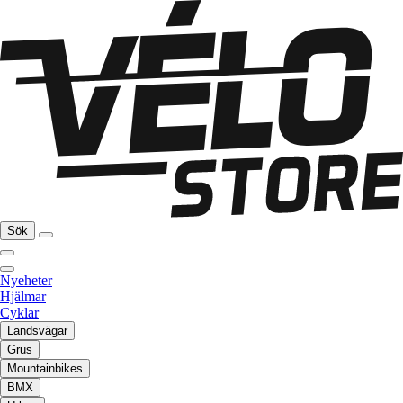
Sök
Nyeheter
Hjälmar
Cyklar
Landsvägar
Grus
Mountainbikes
BMX