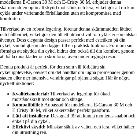
modellerna E-Carson 30 M och E-Cristy 30 M, erbjuder denna
skärmmudden optimalt skydd mot stänk och lera, vilket gör att du kan
cykla under varierande förhållanden utan att kompromissa med
komforten.
Tillverkad av en robust legering, förenar denna skärmmudden lätthet
och hållbarhet, vilket gör den till ett utmärkt val för cyklister som älskar
äventyr. Dess eleganta design passar perfekt med estetiken på din
cykel, samtidigt som den lägger till en praktisk funktion. Förutom sin
förmåga att skydda din cykel bidrar den också till din komfort, genom
att hålla dina kläder och skor torra, även under regniga resor.
Denna produkt är perfekt för dem som vill förbättra sin
cykelupplevelse, oavsett om det handlar om lugna promenader genom
staden eller mer intensiva vandringar på ojämna stigar. Här är några
nyckelfunktioner:
Kvalitetsmaterial:
Tillverkad av legering för ökad
motståndskraft mot stötar och slitage.
Kompatibilitet:
Anpassad för modellerna E-Carson 30 M och
E-Cristy 30 M, vilket säkerställer perfekt passform.
Lätt att installera:
Designad för att kunna monteras snabbt och
enkelt på din cykel.
Effektivt skydd:
Minskar stänk av vatten och lera, vilket håller
din utrustning ren.