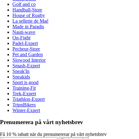
Golf and co
Handball-Store
House of Rugby
La sellerie de Maé
Made in Paradis
Nauti-wave
On-Fight
Padel-Expert
Pecheur-Store
Pet and Garden
Slowood Interior
Smash-Expert
Sneak'In
Sneakids
Sport is good
Training-Fit
Trek-Expert
Triathlon-Expert
TripnBikers
Winter-Expert
Prenumerera på vårt nyhetsbrev
Få 10 % rabatt när du prenumererar på vårt nyhetsbrev