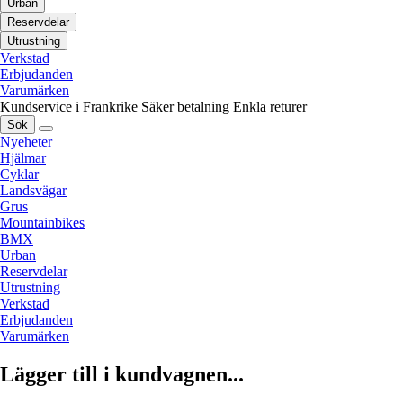
Urban
Reservdelar
Utrustning
Verkstad
Erbjudanden
Varumärken
Kundservice i Frankrike
Säker betalning
Enkla returer
Sök
Nyeheter
Hjälmar
Cyklar
Landsvägar
Grus
Mountainbikes
BMX
Urban
Reservdelar
Utrustning
Verkstad
Erbjudanden
Varumärken
Lägger till i kundvagnen...