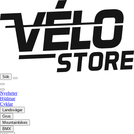
Sök
Nyeheter
Hjälmar
Cyklar
Landsvägar
Grus
Mountainbikes
BMX