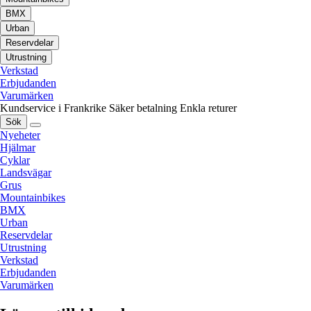
BMX
Urban
Reservdelar
Utrustning
Verkstad
Erbjudanden
Varumärken
Kundservice i Frankrike
Säker betalning
Enkla returer
Sök
Nyeheter
Hjälmar
Cyklar
Landsvägar
Grus
Mountainbikes
BMX
Urban
Reservdelar
Utrustning
Verkstad
Erbjudanden
Varumärken