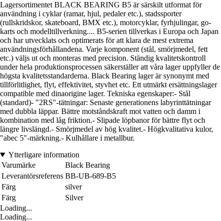
Lagersortimentet BLACK BEARING B5 är särskilt utformat för
användning i cyklar (ramar, hjul, pedaler etc.), stadssporter
(rullskridskor, skateboard, BMX etc.), motorcyklar, fyrhjulingar, go-
karts och modelltillverkning.... B5-serien tillverkas i Europa och Japan
och har utvecklats och optimerats för att klara de mest extrema
användningsförhållandena. Varje komponent (stål, smörjmedel, fett
etc.) väljs ut och monteras med precision. Ständig kvalitetskontroll
under hela produktionsprocessen säkerställer att våra lager uppfyller de
högsta kvalitetsstandarderna. Black Bearing lager är synonymt med
tillförlitlighet, flyt, effektivitet, styvhet etc. Ett utmärkt ersättningslager
compatible med dinaorigine lager. Tekniska egenskaper:- Stål
(standard)- "2RS"-tätningar: Senaste generationens labyrinttätningar
med dubbla läppar. Bättre motståndskraft mot vatten och damm i
kombination med låg friktion.- Slipade löpbanor för bättre flyt och
längre livslängd.- Smörjmedel av hög kvalitet.- Högkvalitativa kulor,
"abec 5"-märkning.- Kulhållare i metallbur.
Ytterligare information
Varumärke
Black Bearing
Leverantörsreferens
BB-UB-689-B5
Färg
silver
Färg
Silver
Loading...
Loading...