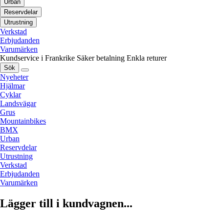
Urban
Reservdelar
Utrustning
Verkstad
Erbjudanden
Varumärken
Kundservice i Frankrike
Säker betalning
Enkla returer
Sök
Nyeheter
Hjälmar
Cyklar
Landsvägar
Grus
Mountainbikes
BMX
Urban
Reservdelar
Utrustning
Verkstad
Erbjudanden
Varumärken
Lägger till i kundvagnen...