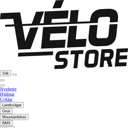
Sök
Nyeheter
Hjälmar
Cyklar
Landsvägar
Grus
Mountainbikes
BMX