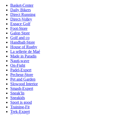
Basket-Center
Daily Bikers
Direct Running
Direct-Volley
Espace Golf
Foot-Store
Galop Store
Golf and co
Handball-Store
House of Rugby
La sellerie de Maé
Made in Paradis
Nauti-wave
On-Fight
Padel-Expert
Pecheur-Store
Pet and Garden
Slowood Interior
Smash-Expert
Sneak'In
Sneakids
Sport is good
Training-Fit
Trek-Expert