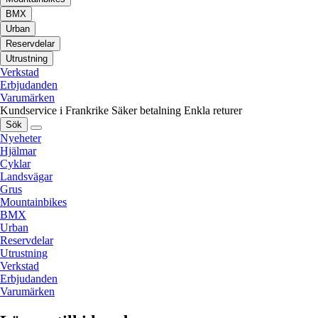
BMX
Urban
Reservdelar
Utrustning
Verkstad
Erbjudanden
Varumärken
Kundservice i Frankrike
Säker betalning
Enkla returer
Sök
Nyeheter
Hjälmar
Cyklar
Landsvägar
Grus
Mountainbikes
BMX
Urban
Reservdelar
Utrustning
Verkstad
Erbjudanden
Varumärken