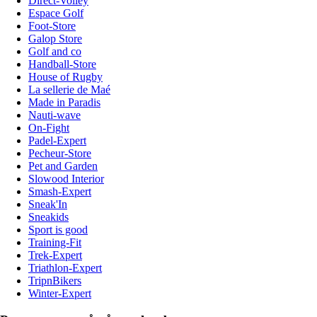
Direct-Volley
Espace Golf
Foot-Store
Galop Store
Golf and co
Handball-Store
House of Rugby
La sellerie de Maé
Made in Paradis
Nauti-wave
On-Fight
Padel-Expert
Pecheur-Store
Pet and Garden
Slowood Interior
Smash-Expert
Sneak'In
Sneakids
Sport is good
Training-Fit
Trek-Expert
Triathlon-Expert
TripnBikers
Winter-Expert