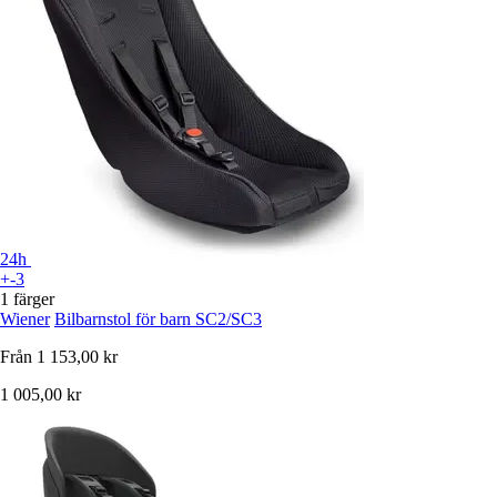
24h
+-3
1 färger
Wiener
Bilbarnstol för barn SC2/SC3
Från
1 153,00 kr
1 005,00 kr