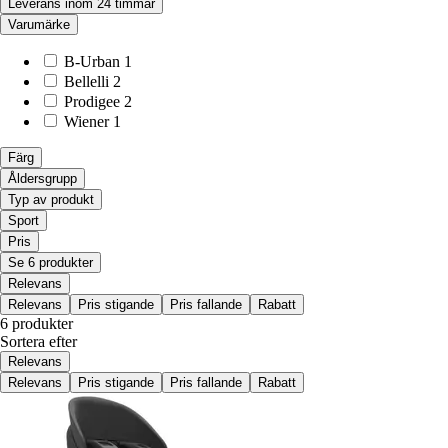
Leverans inom 24 timmar
Varumärke
B-Urban
1
Bellelli
2
Prodigee
2
Wiener
1
Färg
Åldersgrupp
Typ av produkt
Sport
Pris
Se 6 produkter
Relevans
Relevans
Pris stigande
Pris fallande
Rabatt
6 produkter
Sortera efter
Relevans
Relevans
Pris stigande
Pris fallande
Rabatt