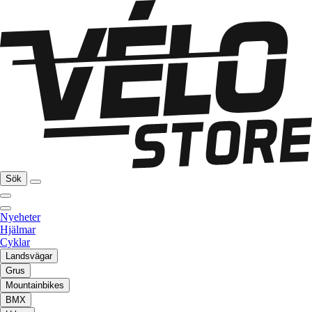
Sök
Nyeheter
Hjälmar
Cyklar
Landsvägar
Grus
Mountainbikes
BMX