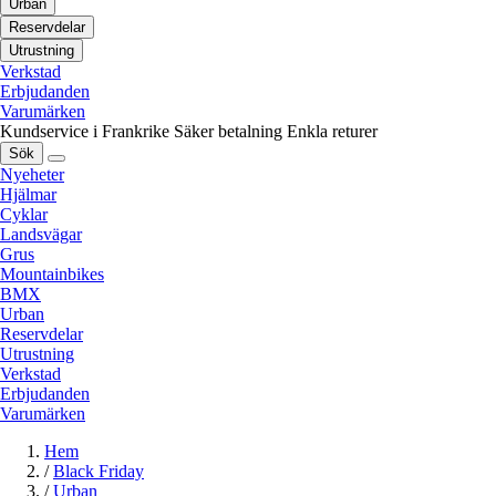
Urban
Reservdelar
Utrustning
Verkstad
Erbjudanden
Varumärken
Kundservice i Frankrike
Säker betalning
Enkla returer
Sök
Nyeheter
Hjälmar
Cyklar
Landsvägar
Grus
Mountainbikes
BMX
Urban
Reservdelar
Utrustning
Verkstad
Erbjudanden
Varumärken
Hem
/
Black Friday
/
Urban