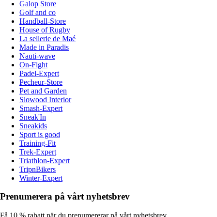
Galop Store
Golf and co
Handball-Store
House of Rugby
La sellerie de Maé
Made in Paradis
Nauti-wave
On-Fight
Padel-Expert
Pecheur-Store
Pet and Garden
Slowood Interior
Smash-Expert
Sneak'In
Sneakids
Sport is good
Training-Fit
Trek-Expert
Triathlon-Expert
TripnBikers
Winter-Expert
Prenumerera på vårt nyhetsbrev
Få 10 % rabatt när du prenumererar på vårt nyhetsbrev