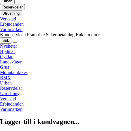
Urban
Reservdelar
Utrustning
Verkstad
Erbjudanden
Varumärken
Kundservice i Frankrike
Säker betalning
Enkla returer
Sök
Nyeheter
Hjälmar
Cyklar
Landsvägar
Grus
Mountainbikes
BMX
Urban
Reservdelar
Utrustning
Verkstad
Erbjudanden
Varumärken
Lägger till i kundvagnen...