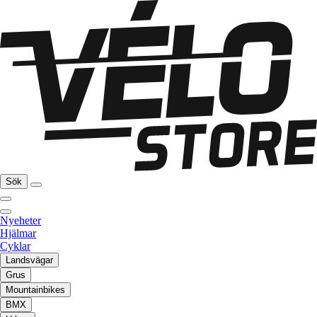
Sök
Nyeheter
Hjälmar
Cyklar
Landsvägar
Grus
Mountainbikes
BMX