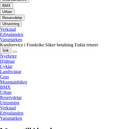
BMX
Urban
Reservdelar
Utrustning
Verkstad
Erbjudanden
Varumärken
Kundservice i Frankrike
Säker betalning
Enkla returer
Sök
Nyeheter
Hjälmar
Cyklar
Landsvägar
Grus
Mountainbikes
BMX
Urban
Reservdelar
Utrustning
Verkstad
Erbjudanden
Varumärken