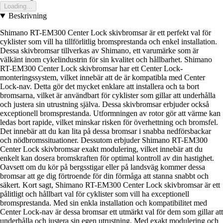
Loading...
Beskrivning
Shimano RT-EM300 Center Lock skivbromsar är ett perfekt val för
cyklister som vill ha tillförlitlig bromsprestanda och enkel installation.
Dessa skivbromsar tillverkas av Shimano, ett varumärke som är
välkänt inom cykelindustrin för sin kvalitet och hållbarhet. Shimano
RT-EM300 Center Lock skivbromsar har ett Center Lock-
monteringssystem, vilket innebär att de är kompatibla med Center
Lock-nav. Detta gör det mycket enklare att installera och ta bort
bromsarna, vilket är användbart för cyklister som gillar att underhålla
och justera sin utrustning själva. Dessa skivbromsar erbjuder också
exceptionell bromsprestanda. Utformningen av rotor gör att värme kan
ledas bort rapide, vilket minskar risken för överhettning och bromsfel.
Det innebär att du kan lita på dessa bromsar i snabba nedförsbackar
och nödbromssituationer. Dessutom erbjuder Shimano RT-EM300
Center Lock skivbromsar exakt modulering, vilket innebär att du
enkelt kan dosera bromskraften för optimal kontroll av din hastighet.
Oavsett om du kör på bergsstigar eller på landsväg kommer dessa
bromsar att ge dig förtroende för din förmåga att stanna snabbt och
säkert. Kort sagt, Shimano RT-EM300 Center Lock skivbromsar är ett
pålitligt och hållbart val för cyklister som vill ha exceptionell
bromsprestanda. Med sin enkla installation och kompatibilitet med
Center Lock-nav är dessa bromsar ett utmärkt val för dem som gillar att
underhålla och justera sin egen utrustning. Med exakt modulering och