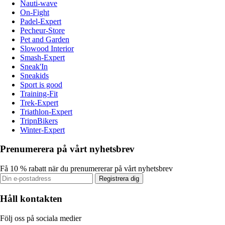
Nauti-wave
On-Fight
Padel-Expert
Pecheur-Store
Pet and Garden
Slowood Interior
Smash-Expert
Sneak'In
Sneakids
Sport is good
Training-Fit
Trek-Expert
Triathlon-Expert
TripnBikers
Winter-Expert
Prenumerera på vårt nyhetsbrev
Få 10 % rabatt när du prenumererar på vårt nyhetsbrev
Registrera dig
Håll kontakten
Följ oss på sociala medier