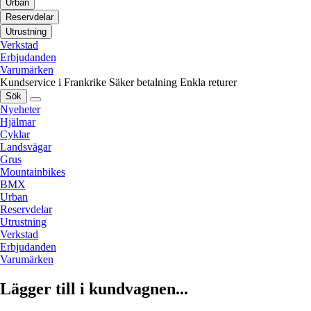
Urban
Reservdelar
Utrustning
Verkstad
Erbjudanden
Varumärken
Kundservice i Frankrike
Säker betalning
Enkla returer
Sök
Nyeheter
Hjälmar
Cyklar
Landsvägar
Grus
Mountainbikes
BMX
Urban
Reservdelar
Utrustning
Verkstad
Erbjudanden
Varumärken
Lägger till i kundvagnen...