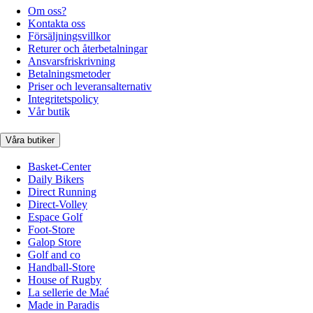
Om oss?
Kontakta oss
Försäljningsvillkor
Returer och återbetalningar
Ansvarsfriskrivning
Betalningsmetoder
Priser och leveransalternativ
Integritetspolicy
Vår butik
Våra butiker
Basket-Center
Daily Bikers
Direct Running
Direct-Volley
Espace Golf
Foot-Store
Galop Store
Golf and co
Handball-Store
House of Rugby
La sellerie de Maé
Made in Paradis