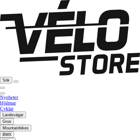
Sök
Nyeheter
Hjälmar
Cyklar
Landsvägar
Grus
Mountainbikes
BMX