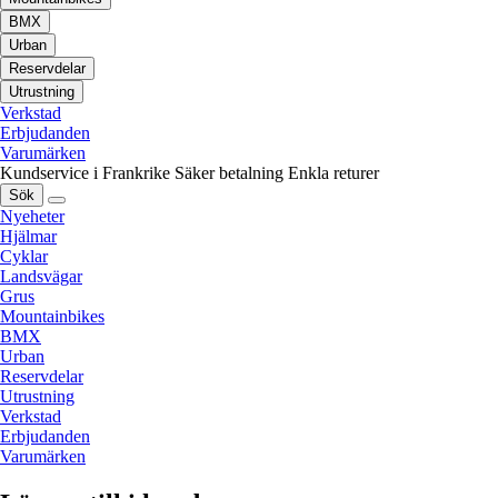
BMX
Urban
Reservdelar
Utrustning
Verkstad
Erbjudanden
Varumärken
Kundservice i Frankrike
Säker betalning
Enkla returer
Sök
Nyeheter
Hjälmar
Cyklar
Landsvägar
Grus
Mountainbikes
BMX
Urban
Reservdelar
Utrustning
Verkstad
Erbjudanden
Varumärken