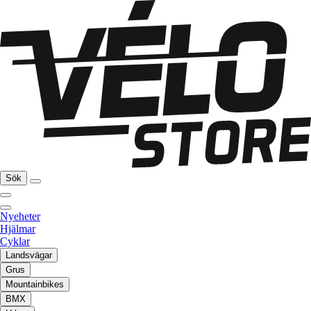
Sök
Nyeheter
Hjälmar
Cyklar
Landsvägar
Grus
Mountainbikes
BMX