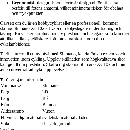
Ergonomisk design:
Skons form är designad för att passa
perfekt till fotens anatomi, vilket minimerar risken för obehag
och tryckpunkter.
Oavsett om du är en hobbycyklist eller en professionell, kommer
skorna Shimano XC102 att vara din följeslagare under träning och
tävling. En vacker kombination av prestanda och elegans som kommer
att tilltala alla cykelälskare. Låt inte dina skor hindra dina
cykelambitioner.
Ta dina turer till en ny nivå med Shimano, kända för sin expertis och
innovation inom cykling. Upplev skillnaden som högkvalitativa skor
kan ge till din prestation. Skaffa dig skorna Shimano XC102 och njut
av en oöverträffad cykelupplevelse.
Ytterligare information
Varumärke
Shimano
Färg
blå
Färg
Blå
Kön
Blandad
Åldersgrupp
Vuxen
Huvudsakligt material
syntetiskt material / läder
Sula
slitstark gummi
Loading...