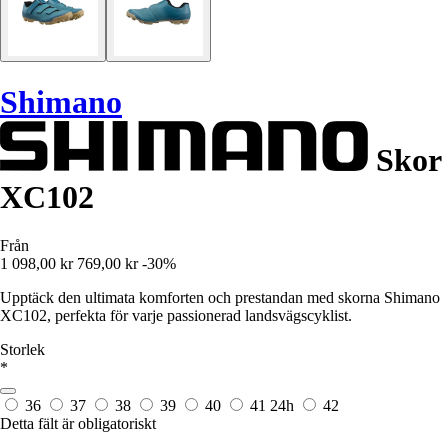
Shimano
Skor
XC102
Från
1 098,00 kr
769,00 kr
-30%
Upptäck den ultimata komforten och prestandan med skorna Shimano
XC102, perfekta för varje passionerad landsvägscyklist.
Storlek
*
36
37
38
39
40
41
24h
42
Detta fält är obligatoriskt