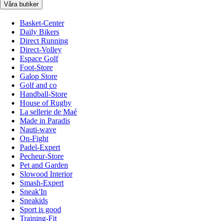
Våra butiker
Basket-Center
Daily Bikers
Direct Running
Direct-Volley
Espace Golf
Foot-Store
Galop Store
Golf and co
Handball-Store
House of Rugby
La sellerie de Maé
Made in Paradis
Nauti-wave
On-Fight
Padel-Expert
Pecheur-Store
Pet and Garden
Slowood Interior
Smash-Expert
Sneak'In
Sneakids
Sport is good
Training-Fit