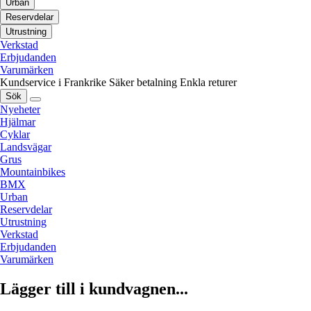
Urban
Reservdelar
Utrustning
Verkstad
Erbjudanden
Varumärken
Kundservice i Frankrike
Säker betalning
Enkla returer
Sök
Nyeheter
Hjälmar
Cyklar
Landsvägar
Grus
Mountainbikes
BMX
Urban
Reservdelar
Utrustning
Verkstad
Erbjudanden
Varumärken
Lägger till i kundvagnen...