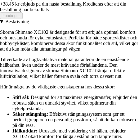
+38,45 kr
erbjuds pa din nasta bestallning
Krediteras efter att din
bestallning har bekraftats
Loading...
Beskrivning
Skorna Shimano XC102 är designade för att erbjuda optimal komfort
och prestanda för cykelentusiaster. Perfekta för både sportcyklister och
hobbycyklister, kombinerar dessa skor funktionalitet och stil, vilket gör
att du kan möta alla utmaningar på vägen.
Tillverkade av högkvalitativa material garanterar de en enastående
hållbarhet, även under de mest krävande förhållandena. Den
innovativa designen av skorna Shimano XC102 främjar effektiv
luftcirkulation, vilket håller fötterna svala och torra oavsett rutt.
Här är några av de viktigaste egenskaperna hos dessa skor:
Stiff sål:
Designad för att maximera energitransfer, erbjuder den
robusta sålen en utmärkt styvhet, vilket optimerar din
cykelprestanda.
Säker stängning:
Effektivt stängningssystem som ger ett
perfekt grepp och en personlig passform, så att du kan fokusera
på din resa.
Hälkuddar:
Utrustade med vaddering vid hälen, erbjuder
XC102 ökad komfort för långa avstånd och längre turer.