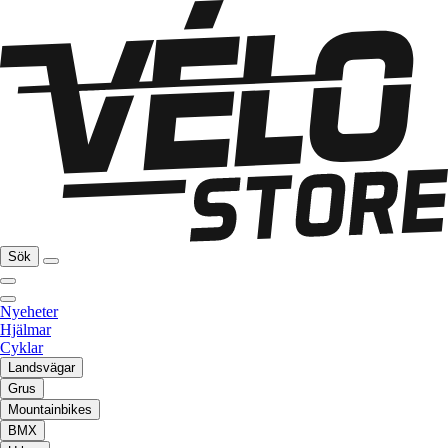
Sök
Nyeheter
Hjälmar
Cyklar
Landsvägar
Grus
Mountainbikes
BMX