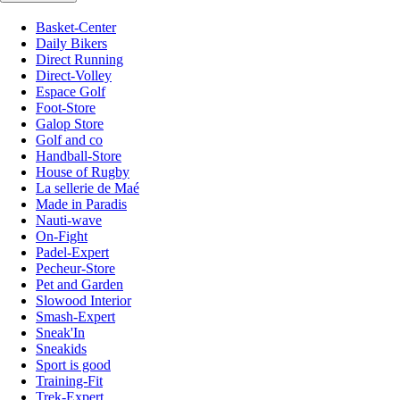
Basket-Center
Daily Bikers
Direct Running
Direct-Volley
Espace Golf
Foot-Store
Galop Store
Golf and co
Handball-Store
House of Rugby
La sellerie de Maé
Made in Paradis
Nauti-wave
On-Fight
Padel-Expert
Pecheur-Store
Pet and Garden
Slowood Interior
Smash-Expert
Sneak'In
Sneakids
Sport is good
Training-Fit
Trek-Expert