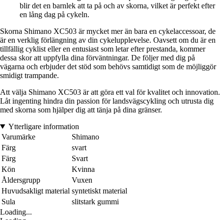
blir det en barnlek att ta på och av skorna, vilket är perfekt efter
en lång dag på cykeln.
Skorna Shimano XC503 är mycket mer än bara en cykelaccessoar, de
är en verklig förlängning av din cykelupplevelse. Oavsett om du är en
tillfällig cyklist eller en entusiast som letar efter prestanda, kommer
dessa skor att uppfylla dina förväntningar. De följer med dig på
vägarna och erbjuder det stöd som behövs samtidigt som de möjliggör
smidigt trampande.
Att välja Shimano XC503 är att göra ett val för kvalitet och innovation.
Låt ingenting hindra din passion för landsvägscykling och utrusta dig
med skorna som hjälper dig att tänja på dina gränser.
Ytterligare information
Varumärke
Shimano
Färg
svart
Färg
Svart
Kön
Kvinna
Åldersgrupp
Vuxen
Huvudsakligt material
syntetiskt material
Sula
slitstark gummi
Loading...