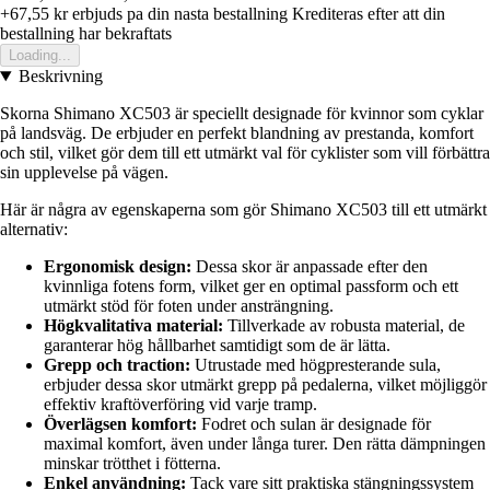
+67,55 kr
erbjuds pa din nasta bestallning
Krediteras efter att din
bestallning har bekraftats
Loading...
Beskrivning
Skorna Shimano XC503 är speciellt designade för kvinnor som cyklar
på landsväg. De erbjuder en perfekt blandning av prestanda, komfort
och stil, vilket gör dem till ett utmärkt val för cyklister som vill förbättra
sin upplevelse på vägen.
Här är några av egenskaperna som gör Shimano XC503 till ett utmärkt
alternativ:
Ergonomisk design:
Dessa skor är anpassade efter den
kvinnliga fotens form, vilket ger en optimal passform och ett
utmärkt stöd för foten under ansträngning.
Högkvalitativa material:
Tillverkade av robusta material, de
garanterar hög hållbarhet samtidigt som de är lätta.
Grepp och traction:
Utrustade med högpresterande sula,
erbjuder dessa skor utmärkt grepp på pedalerna, vilket möjliggör
effektiv kraftöverföring vid varje tramp.
Överlägsen komfort:
Fodret och sulan är designade för
maximal komfort, även under långa turer. Den rätta dämpningen
minskar trötthet i fötterna.
Enkel användning:
Tack vare sitt praktiska stängningssystem