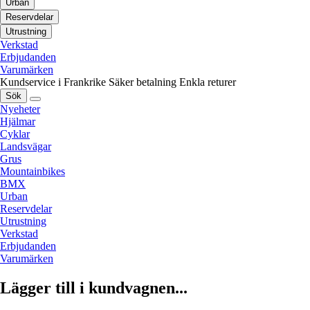
Urban
Reservdelar
Utrustning
Verkstad
Erbjudanden
Varumärken
Kundservice i Frankrike
Säker betalning
Enkla returer
Sök
Nyeheter
Hjälmar
Cyklar
Landsvägar
Grus
Mountainbikes
BMX
Urban
Reservdelar
Utrustning
Verkstad
Erbjudanden
Varumärken
Lägger till i kundvagnen...