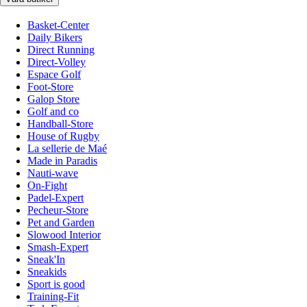
Basket-Center
Daily Bikers
Direct Running
Direct-Volley
Espace Golf
Foot-Store
Galop Store
Golf and co
Handball-Store
House of Rugby
La sellerie de Maé
Made in Paradis
Nauti-wave
On-Fight
Padel-Expert
Pecheur-Store
Pet and Garden
Slowood Interior
Smash-Expert
Sneak'In
Sneakids
Sport is good
Training-Fit