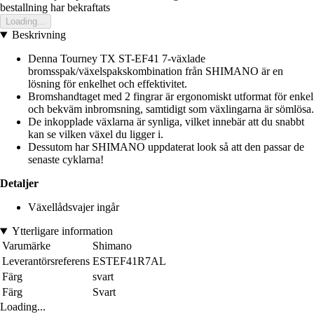
bestallning har bekraftats
Loading...
Beskrivning
Denna Tourney TX ST-EF41 7-växlade
bromsspak/växelspakskombination från SHIMANO är en
lösning för enkelhet och effektivitet.
Bromshandtaget med 2 fingrar är ergonomiskt utformat för enkel
och bekväm inbromsning, samtidigt som växlingarna är sömlösa.
De inkopplade växlarna är synliga, vilket innebär att du snabbt
kan se vilken växel du ligger i.
Dessutom har SHIMANO uppdaterat look så att den passar de
senaste cyklarna!
Detaljer
Växellådsvajer ingår
Ytterligare information
Varumärke
Shimano
Leverantörsreferens
ESTEF41R7AL
Färg
svart
Färg
Svart
Loading...