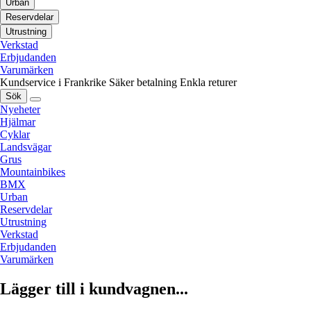
Urban
Reservdelar
Utrustning
Verkstad
Erbjudanden
Varumärken
Kundservice i Frankrike
Säker betalning
Enkla returer
Sök
Nyeheter
Hjälmar
Cyklar
Landsvägar
Grus
Mountainbikes
BMX
Urban
Reservdelar
Utrustning
Verkstad
Erbjudanden
Varumärken
Lägger till i kundvagnen...