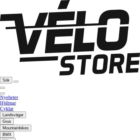
Sök
Nyeheter
Hjälmar
Cyklar
Landsvägar
Grus
Mountainbikes
BMX