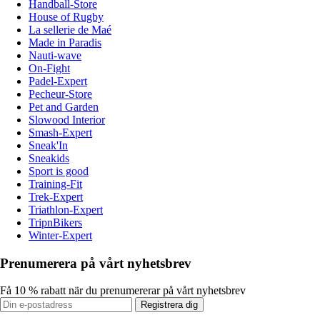
Handball-Store
House of Rugby
La sellerie de Maé
Made in Paradis
Nauti-wave
On-Fight
Padel-Expert
Pecheur-Store
Pet and Garden
Slowood Interior
Smash-Expert
Sneak'In
Sneakids
Sport is good
Training-Fit
Trek-Expert
Triathlon-Expert
TripnBikers
Winter-Expert
Prenumerera på vårt nyhetsbrev
Få 10 % rabatt när du prenumererar på vårt nyhetsbrev
Registrera dig