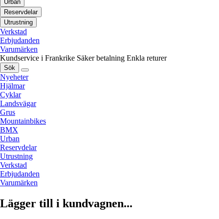
Urban
Reservdelar
Utrustning
Verkstad
Erbjudanden
Varumärken
Kundservice i Frankrike
Säker betalning
Enkla returer
Sök
Nyeheter
Hjälmar
Cyklar
Landsvägar
Grus
Mountainbikes
BMX
Urban
Reservdelar
Utrustning
Verkstad
Erbjudanden
Varumärken
Lägger till i kundvagnen...