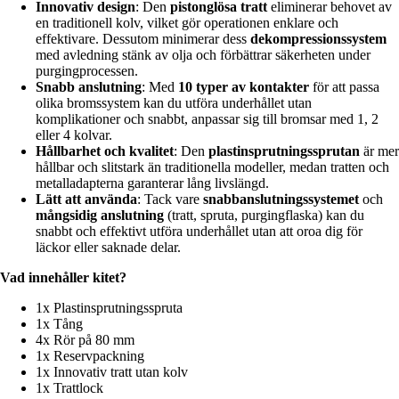
Innovativ design
: Den
pistonglösa tratt
eliminerar behovet av
en traditionell kolv, vilket gör operationen enklare och
effektivare. Dessutom minimerar dess
dekompressionssystem
med avledning stänk av olja och förbättrar säkerheten under
purgingprocessen.
Snabb anslutning
: Med
10 typer av kontakter
för att passa
olika bromssystem kan du utföra underhållet utan
komplikationer och snabbt, anpassar sig till bromsar med 1, 2
eller 4 kolvar.
Hållbarhet och kvalitet
: Den
plastinsprutningssprutan
är mer
hållbar och slitstark än traditionella modeller, medan tratten och
metalladapterna garanterar lång livslängd.
Lätt att använda
: Tack vare
snabbanslutningssystemet
och
mångsidig anslutning
(tratt, spruta, purgingflaska) kan du
snabbt och effektivt utföra underhållet utan att oroa dig för
läckor eller saknade delar.
Vad innehåller kitet?
1x Plastinsprutningsspruta
1x Tång
4x Rör på 80 mm
1x Reservpackning
1x Innovativ tratt utan kolv
1x Trattlock