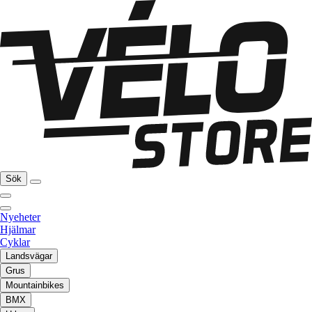
Sök
Nyeheter
Hjälmar
Cyklar
Landsvägar
Grus
Mountainbikes
BMX