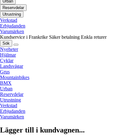
Urban
Reservdelar
Utrustning
Verkstad
Erbjudanden
Varumärken
Kundservice i Frankrike
Säker betalning
Enkla returer
Sök
Nyeheter
Hjälmar
Cyklar
Landsvägar
Grus
Mountainbikes
BMX
Urban
Reservdelar
Utrustning
Verkstad
Erbjudanden
Varumärken
Lägger till i kundvagnen...