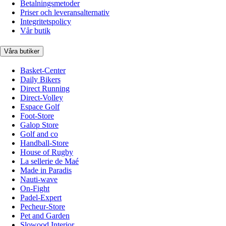
Betalningsmetoder
Priser och leveransalternativ
Integritetspolicy
Vår butik
Våra butiker
Basket-Center
Daily Bikers
Direct Running
Direct-Volley
Espace Golf
Foot-Store
Galop Store
Golf and co
Handball-Store
House of Rugby
La sellerie de Maé
Made in Paradis
Nauti-wave
On-Fight
Padel-Expert
Pecheur-Store
Pet and Garden
Slowood Interior