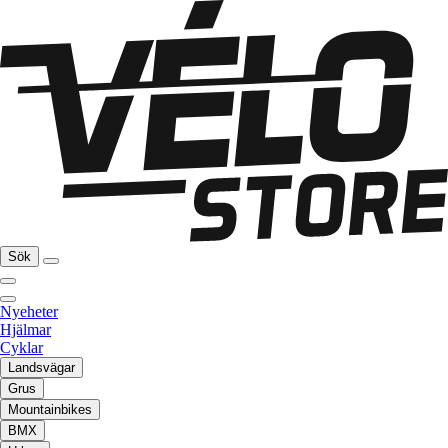
Sök
Nyeheter
Hjälmar
Cyklar
Landsvägar
Grus
Mountainbikes
BMX