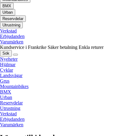
BMX
Urban
Reservdelar
Utrustning
Verkstad
Erbjudanden
Varumärken
Kundservice i Frankrike
Säker betalning
Enkla returer
Sök
Nyeheter
Hjälmar
Cyklar
Landsvägar
Grus
Mountainbikes
BMX
Urban
Reservdelar
Utrustning
Verkstad
Erbjudanden
Varumärken