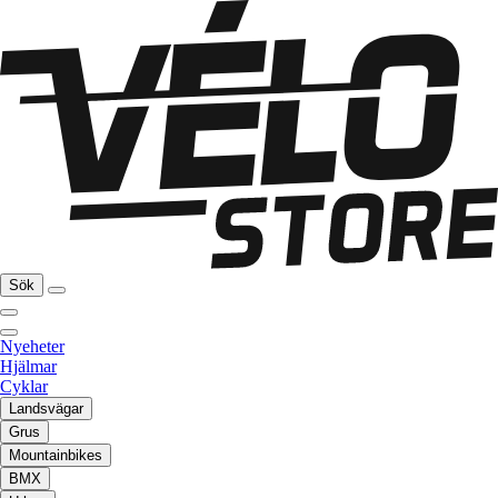
Sök
Nyeheter
Hjälmar
Cyklar
Landsvägar
Grus
Mountainbikes
BMX