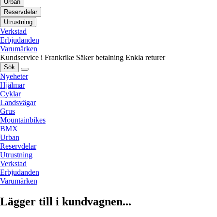
Urban
Reservdelar
Utrustning
Verkstad
Erbjudanden
Varumärken
Kundservice i Frankrike
Säker betalning
Enkla returer
Sök
Nyeheter
Hjälmar
Cyklar
Landsvägar
Grus
Mountainbikes
BMX
Urban
Reservdelar
Utrustning
Verkstad
Erbjudanden
Varumärken
Lägger till i kundvagnen...