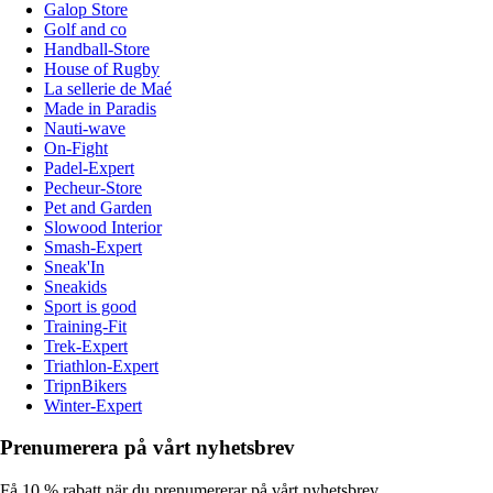
Galop Store
Golf and co
Handball-Store
House of Rugby
La sellerie de Maé
Made in Paradis
Nauti-wave
On-Fight
Padel-Expert
Pecheur-Store
Pet and Garden
Slowood Interior
Smash-Expert
Sneak'In
Sneakids
Sport is good
Training-Fit
Trek-Expert
Triathlon-Expert
TripnBikers
Winter-Expert
Prenumerera på vårt nyhetsbrev
Få 10 % rabatt när du prenumererar på vårt nyhetsbrev